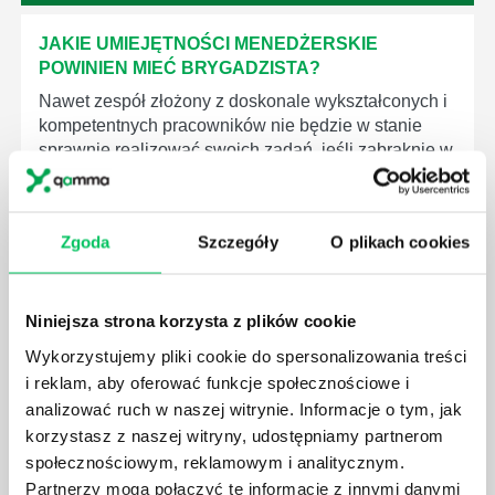
JAKIE UMIEJĘTNOŚCI MENEDŻERSKIE
POWINIEN MIEĆ BRYGADZISTA?
Nawet zespół złożony z doskonale wykształconych i
kompetentnych pracowników nie będzie w stanie
sprawnie realizować swoich zadań, jeśli zabraknie w
nim odpowiedniego kierownictwa. Zawsze
niezbędna jest osoba nadzorująca wszystkie
czynności wykonywane przez pracowników.
Zgoda
Szczegóły
O plikach cookies
Niniejsza strona korzysta z plików cookie
Wykorzystujemy pliki cookie do spersonalizowania treści
JAK BRYGADZISTA MOŻE ROZWINĄĆ SWOJE
i reklam, aby oferować funkcje społecznościowe i
KOMPETENCJE MENEDŻERSKIE?
analizować ruch w naszej witrynie. Informacje o tym, jak
Menedżer to niezwykle ważne stanowisko w każdej
korzystasz z naszej witryny, udostępniamy partnerom
firmie. Osoba je pełniąca jest w pełni odpowiedzialna
społecznościowym, reklamowym i analitycznym.
za realizację działań podległych mu osób oraz
Partnerzy mogą połączyć te informacje z innymi danymi