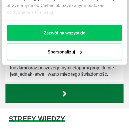
działu.
otrzymanymi od Ciebie lub uzyskanymi podczas
korzystania z ich usług.
Zezwól na wszystkie
JAKĄ METODĘ ZARZĄDZANIA POWINIEN ZNAĆ
KAŻDY MENEDŻER?
Spersonalizuj
Istnieje wiele metod zarządzania, które mogą okazać
się niezwykle przydatne. Zarządzanie zasobami
ludzkimi oraz poszczególnymi etapami projektu nie
jest jednak łatwe i warto mieć tego świadomość.
STREFY WIEDZY