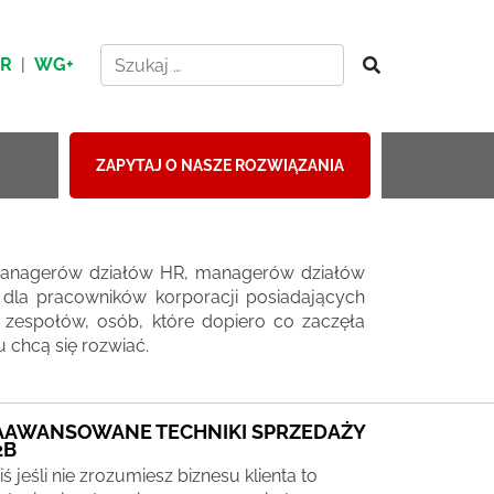
HR
|
WG+
ZAPYTAJ O NASZE ROZWIĄZANIA
a managerów działów HR, managerów działów
 dla pracowników korporacji posiadających
w zespołów, osób, które dopiero co zaczęła
u chcą się rozwiać.
AAWANSOWANE TECHNIKI SPRZEDAŻY
2B
iś jeśli nie zrozumiesz biznesu klienta to