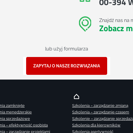
00-394 
Znajdź nas na 
Zobacz m
lub użyj formularza
ZAPYTAJ O NASZE ROZWIĄZANIA
nia zamknięte
Szkolenia – zarządzanie zmianą
nia menedżerskie
Szkolenia – zarządzanie czasem
nia sprzedażowe
Szkolenie – zarządzanie sprzedaż
nia – efektywność osobista
Szkolenia dla kierowników
nia – zarządzanie projektami
Szkolenia asertywność