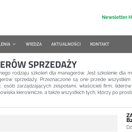
Newsletter 
LENIA
WIEDZA
AKTUALNOŚCI
KONTAKT
GERÓW SPRZEDAŻY
żnego rodzaju szkoleń dla managerów. Jest szkolenie dl
agerów sprzedaży. Przeznaczone są one przede wszystkim
 osób zarządzających zespołami, właścicieli firm, lideró
wiska kierownicze, a także wszystkich tych, którzy po prost
Z
B
Dz