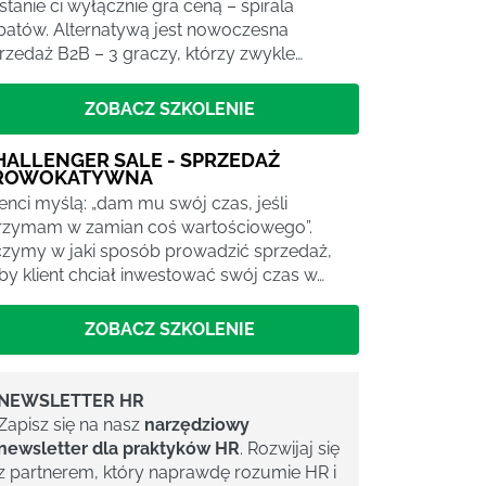
stanie ci wyłącznie gra ceną – spirala
batów. Alternatywą jest nowoczesna
rzedaż B2B – 3 graczy, którzy zwykle…
ZOBACZ SZKOLENIE
HALLENGER SALE - SPRZEDAŻ
ROWOKATYWNA
ienci myślą: „dam mu swój czas, jeśli
rzymam w zamian coś wartościowego”.
zymy w jaki sposób prowadzić sprzedaż,
by klient chciał inwestować swój czas w…
ZOBACZ SZKOLENIE
NEWSLETTER HR
Zapisz się na nasz
narzędziowy
newsletter dla praktyków HR
. Rozwijaj się
z partnerem, który naprawdę rozumie HR i