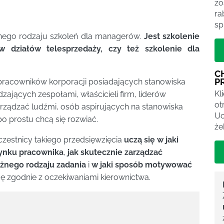
zo
ra
sp
żnego rodzaju szkoleń dla managerów.
Jest szkolenie
działów telesprzedaży, czy też szkolenie dla
C
P
pracowników korporacji posiadających stanowiska
Kl
ających zespołami, właścicieli firm, liderów
ot
arządzać ludźmi, osób aspirujących na stanowiska
Uc
po prostu chcą się rozwiać.
że
estnicy takiego przedsięwzięcia
uczą się w jaki
rynku pracownika
,
jak skutecznie zarządzać
żnego rodzaju zadania
i
w jaki sposób motywować
 zgodnie z oczekiwaniami kierownictwa.