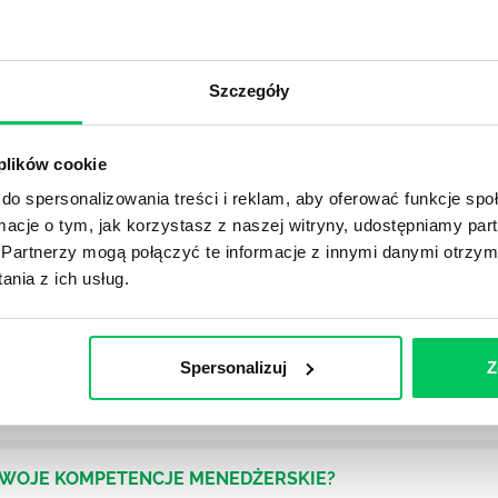
OJEKTOWYCH W ZWINNEJ METODYCE?
rojektami) to szereg czynności mających na celu zrealizowa
Szczegóły
im osoby wchodzące w skład specjalnych zespołów projekto
stw.
 plików cookie
do spersonalizowania treści i reklam, aby oferować funkcje sp
Ć PRACOWNICY ZESPOŁU PROJEKTOWEGO?
ormacje o tym, jak korzystasz z naszej witryny, udostępniamy p
iększej (i mniejszej) firmie pojęcie związane z realizacją pr
Partnerzy mogą połączyć te informacje z innymi danymi otrzym
 choć raz się z nim spotkała.
nia z ich usług.
POWINIEN MIEĆ BRYGADZISTA?
tałconych i kompetentnych pracowników nie będzie w stani
Spersonalizuj
Z
iego kierownictwa. Zawsze niezbędna jest osoba nadzorując
SWOJE KOMPETENCJE MENEDŻERSKIE?