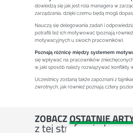
dowiedzą się jak jest rola managera w zarzą
zarządzania, dzięki czemu będą mogli dopaso
Nauczą się delegowania zadań i odpowiedzi
potrafili też ich motywować (poznają równi
motywacyjnych u swoich pracowników).
Poznają różnicę między systemem motyw
się wpływać na pracowników zniechęconych, 
w jaki sposób należy rozwiązywać konflikty 
Uczestnicy zostaną także zapoznani z tajni
zwrotnych, jak również poznają cztery poz
ZOBACZ
OSTATNIE ART
z tej strefy wiedzy