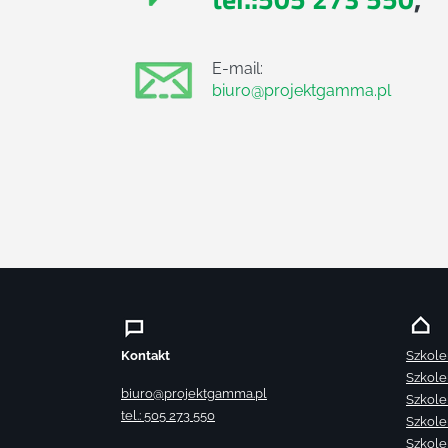
E-mail:
biuro@projektgamma.pl
Kontakt
Szkole
Szkole
biuro@projektgamma.pl
Szkole
tel.: 505 273 550
Szkole
Szkole