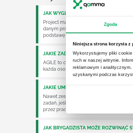
JAK WYGLĄDA PRACA ZESPOŁÓW PR
Project management (czyli zarządzanie p
Zgoda
danym projektem założeń. Zajmują się n
podstawę działalności wielu przedsiębior
Niniejsza strona korzysta z
Wykorzystujemy pliki cookie 
JAKIE ZADANIA MUSZĄ ZREALIZOWA
ruch w naszej witrynie. Inf
AGILE to coraz popularniejsze w każdej w
reklamowym i analitycznym. 
każda osoba zatrudniona w takim miejscu
uzyskanymi podczas korzysta
JAKIE UMIEJĘTNOŚCI MENEDŻERSKIE 
Nawet zespół złożony z doskonale wyksz
zadań, jeśli zabraknie w nim odpowiedn
przez pracowników.
JAK BRYGADZISTA MOŻE ROZWINĄĆ 