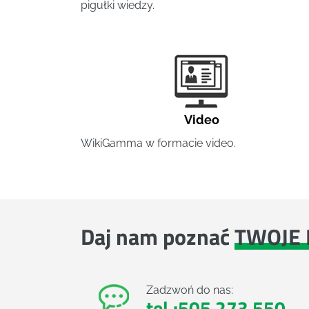
pigułki wiedzy.
Video
WikiGamma w formacie video.
Daj nam poznać
TWOJE 
Zadzwoń do nas:
tel.:505 273 550
,