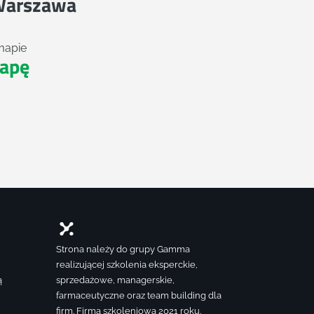
Warszawa
mapie
apę
Strona należy do grupy Gamma
realizującej szkolenia eksperckie,
ą
sprzedażowe, managerskie,
farmaceutyczne oraz team building dla
firm. Firma szkoleniowa 2021 roku.