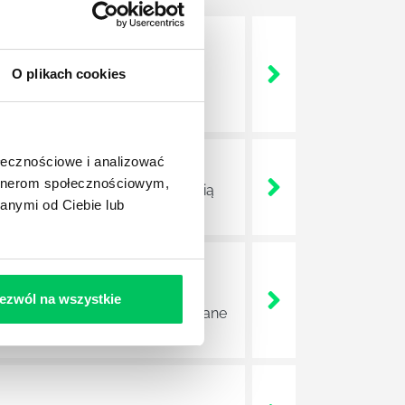
nie wszystkich związanych z
O plikach cookies
wych, a ich praca stanowi
ołecznościowe i analizować
artnerom społecznościowym,
ojektów biznesowych. Z pewnością
anymi od Ciebie lub
e sprawnie realizować swoich
ezwól na wszystkie
a wszystkie czynności wykonywane