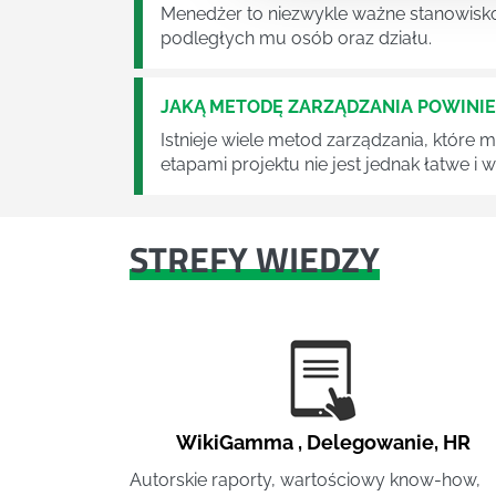
Menedżer to niezwykle ważne stanowisko w
podległych mu osób oraz działu.
JAKĄ METODĘ ZARZĄDZANIA POWINI
Istnieje wiele metod zarządzania, które
etapami projektu nie jest jednak łatwe i
STREFY WIEDZY
WikiGamma
,
Delegowanie
,
HR
Autorskie raporty, wartościowy know-how,