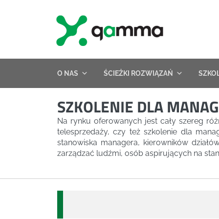
Skip
to
content
O NAS
ŚCIEŻKI ROZWIĄZAŃ
SZKO
SZKOLENIE DLA MANA
Na rynku oferowanych jest cały szereg ró
telesprzedaży, czy też szkolenie dla man
stanowiska managera, kierowników działów,
zarządzać ludźmi, osób aspirujących na stano