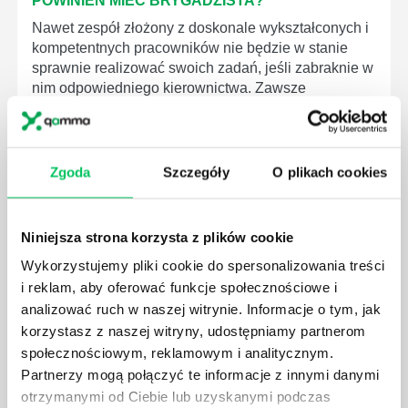
POWINIEN MIEĆ BRYGADZISTA?
Nawet zespół złożony z doskonale wykształconych i
kompetentnych pracowników nie będzie w stanie
sprawnie realizować swoich zadań, jeśli zabraknie w
nim odpowiedniego kierownictwa. Zawsze
niezbędna jest osoba nadzorująca wszystkie
czynności wykonywane przez pracowników.
Zgoda
Szczegóły
O plikach cookies
Niniejsza strona korzysta z plików cookie
JAK BRYGADZISTA MOŻE ROZWINĄĆ SWOJE
Wykorzystujemy pliki cookie do spersonalizowania treści
KOMPETENCJE MENEDŻERSKIE?
i reklam, aby oferować funkcje społecznościowe i
Menedżer to niezwykle ważne stanowisko w każdej
analizować ruch w naszej witrynie. Informacje o tym, jak
firmie. Osoba je pełniąca jest w pełni odpowiedzialna
korzystasz z naszej witryny, udostępniamy partnerom
za realizację działań podległych mu osób oraz
społecznościowym, reklamowym i analitycznym.
działu.
Partnerzy mogą połączyć te informacje z innymi danymi
otrzymanymi od Ciebie lub uzyskanymi podczas