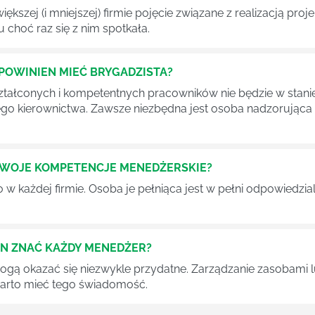
iększej (i mniejszej) firmie pojęcie związane z realizacją pr
 choć raz się z nim spotkała.
POWINIEN MIEĆ BRYGADZISTA?
tałconych i kompetentnych pracowników nie będzie w stani
iego kierownictwa. Zawsze niezbędna jest osoba nadzorując
SWOJE KOMPETENCJE MENEDŻERSKIE?
 każdej firmie. Osoba je pełniąca jest w pełni odpowiedzialn
EN ZNAĆ KAŻDY MENEDŻER?
 mogą okazać się niezwykle przydatne. Zarządzanie zasobami
 warto mieć tego świadomość.