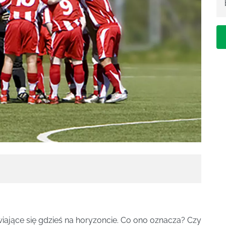
wiające się gdzieś na horyzoncie. Co ono oznacza? Czy