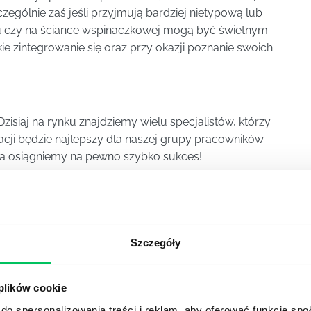
zególnie zaś jeśli przyjmują bardziej nietypową lub
lu czy na ściance wspinaczkowej mogą być świetnym
e zintegrowanie się oraz przy okazji poznanie swoich
siaj na rynku znajdziemy wielu specjalistów, którzy
gracji będzie najlepszy dla naszej grupy pracowników.
, a osiągniemy na pewno szybko sukces!
 to trzeba pamiętać, że
firmowe imprezy integrujące
 tylko moralne wyrzuty. Warto także pamiętać, że
e pracowników nie zawsze jest prawidłowe. Właściwym
jenie pracowników jest
teambuilding
.
Szczegóły
określać różnego rodzaju firmowe atrakcje jest często
i definicjami integracja jest czymś co pojawia się
 plików cookie
tnym charakterze. Innymi słowy o procesie integracji
do spersonalizowania treści i reklam, aby oferować funkcje sp