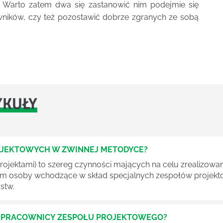
u. Warto zatem dwa się zastanowić nim podejmie się
wników, czy też pozostawić dobrze zgranych ze sobą
YKUŁY
OJEKTOWYCH W ZWINNEJ METODYCE?
rojektami) to szereg czynności mających na celu zrealizowa
im osoby wchodzące w skład specjalnych zespołów projekto
stw.
Ć PRACOWNICY ZESPOŁU PROJEKTOWEGO?