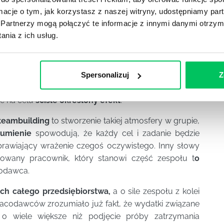
iedla, grupy etnicznej lub całego narodu. Dlatego
ormacje o tym, jak korzystasz z naszej witryny, udostępniamy p
cownicy podlegają integracji
. Oczywiście może ona
Partnerzy mogą połączyć te informacje z innymi danymi otrzym
lny nie możliwy do zarządzania. Wynika to z ludzkich
nia z ich usług.
isty sposób niesterowalne.
jących tworzyć zespół
w ramach przedsiębiorstwa
nym pojęciu
teambuilding
. Jest to działanie sterowane,
Spersonalizuj
Z
lonych reguł wprost do określonego celu. Tym samym
ce na celu
ściśle określony efekt
.
teambuilding
to stworzenie takiej atmosfery w grupie,
zumienie
spowodują, że każdy cel i zadanie będzie
prawiający wrażenie czegoś oczywistego. Inny słowy
owany pracownik, który stanowi część zespołu t
o
codawca.
ach całego przedsiębiorstwa,
a o sile zespołu z kolei
racodawców zrozumiało już fakt, że wydatki związane
o wiele większe niż podjęcie próby zatrzymania