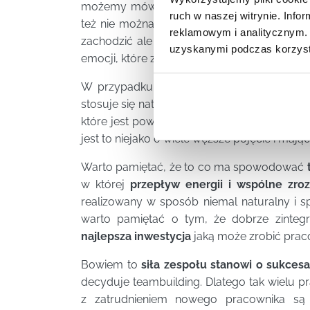
możemy mówić w przypadku mieszkańców os
ruch w naszej witrynie. Inf
też nie można mówić wprost o tym, że
pra
reklamowym i analitycznym. 
zachodzić ale dzieje się to w sposób natura
uzyskanymi podczas korzysta
emocji, które z racji swej natury są w oczyw
W przypadku pracowników, zwłaszcza
ma
stosuje się natomiast procesu ujęte w ogól
które jest powadzone według ściśle okreś
jest to niejako o wiele węższe pojęcie i mają
Warto pamiętać, że to co ma spowodować
w której
przepływ energii
i wspólne zro
realizowany w sposób niemal naturalny i s
warto pamiętać o tym, że dobrze zintegr
najlepsza inwestycja
jaką może zrobić pra
Bowiem to
siła zespołu stanowi o sukces
decyduje teambuilding. Dlatego tak wielu p
z zatrudnieniem nowego pracownika są 