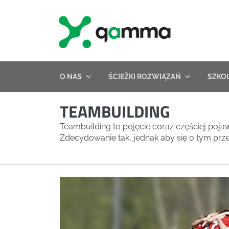
Skip
to
content
O NAS
ŚCIEŻKI ROZWIĄZAŃ
SZKO
TEAMBUILDING
Teambuilding to pojęcie coraz częściej poja
Zdecydowanie tak, jednak aby się o tym prz