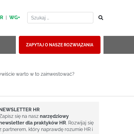
HR
|
WG+
ZAPYTAJ O NASZE ROZWIĄZANIA
zywiście warto w to zainwestować?
NEWSLETTER HR
Zapisz się na nasz
narzędziowy
newsletter dla praktyków HR
. Rozwijaj się
z partnerem, który naprawdę rozumie HR i