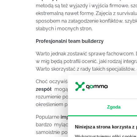
metodą są też wyjazdy i wyjścia firmowe, szc
ekstremalną nawet formę. Zajęcia z surviva
sposobem na załagodzenie konfliktów, szybki
słabych i mocnych stron.
Profesjonalni team builderzy
Warto jednak zostawić sprawę fachowcom. Dzi
w mig będą potrafili ocenić, jaki rodzaj inte
Warto skorzystać z rady takich specjalistów
Choć oczywiście rodzi to szereg komplikacji
zespół
mogą przynosić o wiele więcej niż
rozumienie pojęcia integracja w kontekści
określeniem procesów mających na celu spo
Zgoda
Popularne
imprezy firmowe,
jak zwykło się 
bardzo mylące. Zgodnie bowiem z przyjętym
Niniejsza strona korzysta z
samoistnie pomiędzy grupami ludzi o pierwo
Wykorzystujemy pliki cookie 