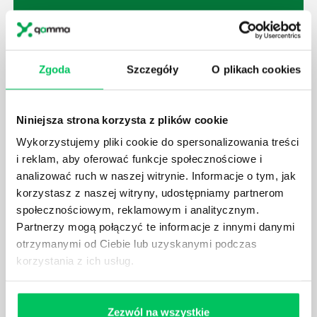
JAK BRYGADZISTA MOŻE ROZWINĄĆ SWOJE
Zgoda
Szczegóły
O plikach cookies
KOMPETENCJE MENEDŻERSKIE?
Menedżer to niezwykle ważne stanowisko w każdej
firmie. Osoba je pełniąca jest w pełni odpowiedzialna
Niniejsza strona korzysta z plików cookie
za realizację działań podległych mu osób oraz
Wykorzystujemy pliki cookie do spersonalizowania treści
działu.
i reklam, aby oferować funkcje społecznościowe i
analizować ruch w naszej witrynie. Informacje o tym, jak
korzystasz z naszej witryny, udostępniamy partnerom
społecznościowym, reklamowym i analitycznym.
Partnerzy mogą połączyć te informacje z innymi danymi
otrzymanymi od Ciebie lub uzyskanymi podczas
JAKĄ METODĘ ZARZĄDZANIA POWINIEN ZNAĆ
KAŻDY MENEDŻER?
korzystania z ich usług.
Istnieje wiele metod zarządzania, które mogą okazać
się niezwykle przydatne. Zarządzanie zasobami
Zezwól na wszystkie
ludzkimi oraz poszczególnymi etapami projektu nie