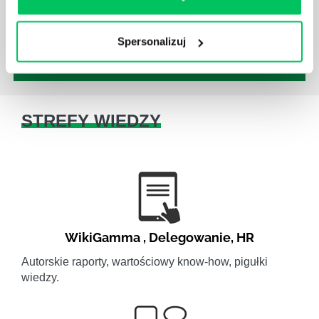
jest jednak łatwe i warto mieć tego świadomość.
Spersonalizuj
STREFY WIEDZY
WikiGamma
,
Delegowanie
,
HR
Autorskie raporty, wartościowy know-how, pigułki
wiedzy.