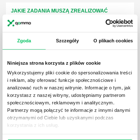
JAKIE ZADANIA MUSZĄ ZREALIZOWAĆ
PRACOWNICY ZESPOŁU PROJEKTOWEGO?
AGILE to coraz popularniejsze w każdej większej (i
mniejszej) firmie pojęcie związane z realizacją
Zgoda
Szczegóły
O plikach cookies
projektów biznesowych. Z pewnością każda osoba
zatrudniona w takim miejscu choć raz się z nim
spotkała.
Niniejsza strona korzysta z plików cookie
Wykorzystujemy pliki cookie do spersonalizowania treści
i reklam, aby oferować funkcje społecznościowe i
analizować ruch w naszej witrynie. Informacje o tym, jak
korzystasz z naszej witryny, udostępniamy partnerom
JAKIE UMIEJĘTNOŚCI MENEDŻERSKIE
społecznościowym, reklamowym i analitycznym.
POWINIEN MIEĆ BRYGADZISTA?
Partnerzy mogą połączyć te informacje z innymi danymi
Nawet zespół złożony z doskonale wykształconych i
otrzymanymi od Ciebie lub uzyskanymi podczas
kompetentnych pracowników nie będzie w stanie
korzystania z ich usług.
sprawnie realizować swoich zadań, jeśli zabraknie w
nim odpowiedniego kierownictwa. Zawsze