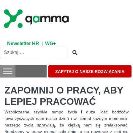
Skip
to
content
Newsletter HR
|
WG+
ZAPYTAJ O NASZE ROZWIĄZANIA
ZAPOMNIJ O PRACY, ABY
LEPIEJ PRACOWAĆ
Współczesne szybkie tempo życia i duża ilość bodźców
towarzyszących nam na co dzień i w niemal każdym momencie
naszego życia sprawiają, że ciężką nam się zrelaksować.
Spędzamy w pracy niemal całe dnie, a po powrocie z niej nie