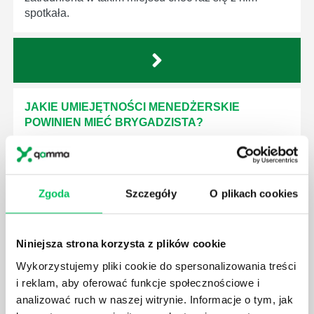
spotkała.
JAKIE UMIEJĘTNOŚCI MENEDŻERSKIE
POWINIEN MIEĆ BRYGADZISTA?
Nawet zespół złożony z doskonale wykształconych i
kompetentnych pracowników nie będzie w stanie
sprawnie realizować swoich zadań, jeśli zabraknie w
nim odpowiedniego kierownictwa. Zawsze
Zgoda
Szczegóły
O plikach cookies
niezbędna jest osoba nadzorująca wszystkie
czynności wykonywane przez pracowników.
Niniejsza strona korzysta z plików cookie
Wykorzystujemy pliki cookie do spersonalizowania treści
i reklam, aby oferować funkcje społecznościowe i
analizować ruch w naszej witrynie. Informacje o tym, jak