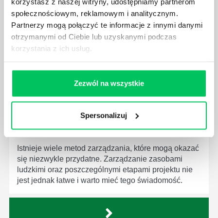
JAK BRYGADZISTA MOŻE ROZWINĄĆ SWOJE
korzystasz z naszej witryny, udostępniamy partnerom
KOMPETENCJE MENEDŻERSKIE?
społecznościowym, reklamowym i analitycznym.
Partnerzy mogą połączyć te informacje z innymi danymi
Menedżer to niezwykle ważne stanowisko w każdej
otrzymanymi od Ciebie lub uzyskanymi podczas
firmie. Osoba je pełniąca jest w pełni odpowiedzialna
za realizację działań podległych mu osób oraz
korzystania z ich usług.
działu.
Zezwól na wszystkie
Spersonalizuj
JAKĄ METODĘ ZARZĄDZANIA POWINIEN ZNAĆ
KAŻDY MENEDŻER?
Istnieje wiele metod zarządzania, które mogą okazać
się niezwykle przydatne. Zarządzanie zasobami
ludzkimi oraz poszczególnymi etapami projektu nie
jest jednak łatwe i warto mieć tego świadomość.