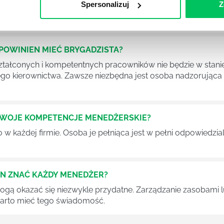
Spersonalizuj
Z
iększej (i mniejszej) firmie pojęcie związane z realizacją pr
 choć raz się z nim spotkała.
POWINIEN MIEĆ BRYGADZISTA?
tałconych i kompetentnych pracowników nie będzie w stani
iego kierownictwa. Zawsze niezbędna jest osoba nadzorując
SWOJE KOMPETENCJE MENEDŻERSKIE?
 każdej firmie. Osoba je pełniąca jest w pełni odpowiedzialn
EN ZNAĆ KAŻDY MENEDŻER?
 mogą okazać się niezwykle przydatne. Zarządzanie zasobami
 warto mieć tego świadomość.