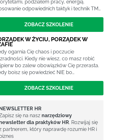
iorytetami, podziałem pracy, energią.
osowanie odpowiednich taktyk i technik TM…
ZOBACZ SZKOLENIE
ORZĄDEK W ŻYCIU, PORZĄDEK W
ZAFIE
edy ogarnia Cię chaos i poczucie
zradności. Kiedy nie wiesz, co masz robić
jpierw bo zalew obowiązków Cię przerasta.
edy boisz się powiedzieć NIE bo…
ZOBACZ SZKOLENIE
NEWSLETTER HR
Zapisz się na nasz
narzędziowy
newsletter dla praktyków HR
. Rozwijaj się
z partnerem, który naprawdę rozumie HR i
biznes