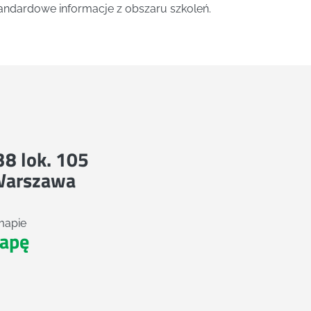
andardowe informacje z obszaru szkoleń.
 38 lok. 105
Warszawa
mapie
apę