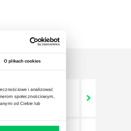
O plikach cookies
ołecznościowe i analizować
nie wszystkich związanych z
artnerom społecznościowym,
wych, a ich praca stanowi
anymi od Ciebie lub