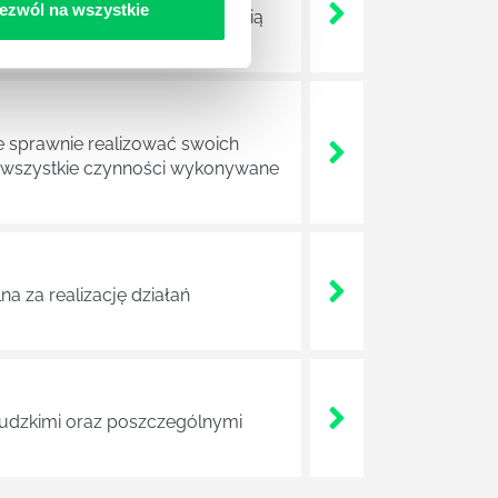
ezwól na wszystkie
ojektów biznesowych. Z pewnością
e sprawnie realizować swoich
a wszystkie czynności wykonywane
a za realizację działań
 ludzkimi oraz poszczególnymi