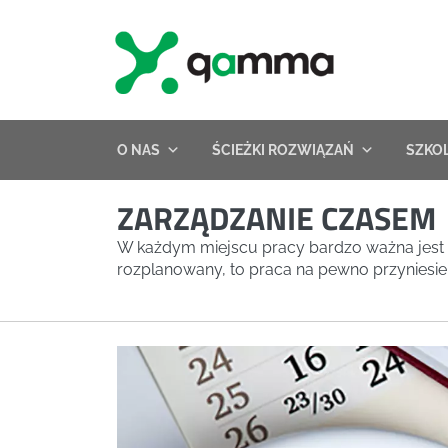
Skip
to
content
O NAS
ŚCIEŻKI ROZWIĄZAŃ
SZKO
ZARZĄDZANIE CZASEM
W każdym miejscu pracy bardzo ważna jest pr
rozplanowany, to praca na pewno przyniesie e