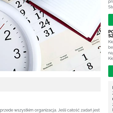
pr
St
P
S
Ki
be
na
Ki
rzede wszystkim organizacja. Jeśli całość zadań jest