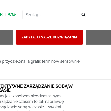
HR
|
WG+
ZAPYTAJ O NASZE ROZWIĄZANIA
 przydzielona, a grafik terminów sensownie
FEKTYWNE ZARZĄDZANIE SOBĄ W
ZASIE
as jest zasobem nieodnawialnym.
rządzanie czasem to tak naprawdę
rządzanie sobą w czasie – swoimi