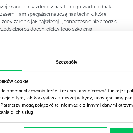
zej znane dla każdego z nas. Dlatego warto jednak
zasem. Tam specjaliści nauczą nas technik, które
żeby zarobić jak najwięcej i jednocześnie nie chodzić
dsiębiorca doceni efekty tego szkolenia!
YKUŁY
Szczegóły
 plików cookie
OJEKTOWYCH W ZWINNEJ METODYCE?
do spersonalizowania treści i reklam, aby oferować funkcje sp
rojektami) to szereg czynności mających na celu zrealizowa
ormacje o tym, jak korzystasz z naszej witryny, udostępniamy p
im osoby wchodzące w skład specjalnych zespołów projekto
Partnerzy mogą połączyć te informacje z innymi danymi otrzym
stw.
nia z ich usług.
Ć PRACOWNICY ZESPOŁU PROJEKTOWEGO?