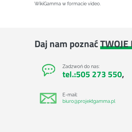
WikiGamma w formacie video.
Daj nam poznać
TWOJE 
Zadzwoń do nas:
tel.:505 273 550
,
E-mail:
biuro@projektgamma.pl