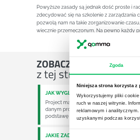
Powyższe zasady są jednak dość proste i rac
zdecydować się na szkolenie z zarządzania c
pozwolą nam na takie zorganizowanie czasu, 
wiecznie przemęczonym. Na pewno każdy prze
ZOBACZ
OSTATNIE ART
Zgoda
z tej strefy wiedzy
Niniejsza strona korzysta z
JAK WYGLĄDA PRACA ZESPOŁÓW PR
Wykorzystujemy pliki cookie 
Project management (czyli zarządzanie p
ruch w naszej witrynie. Inf
danym projektem założeń. Zajmują się n
reklamowym i analitycznym. 
podstawę działalności wielu przedsiębior
uzyskanymi podczas korzysta
JAKIE ZADANIA MUSZĄ ZREALIZOWA