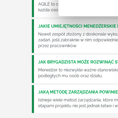
AGILE to coraz popularniejsze w każdej w
każda osoba zatrudniona w takim miejscu
JAKIE UMIEJĘTNOŚCI MENEDŻERSKIE 
Nawet zespół złożony z doskonale wyksz
zadań, jeśli zabraknie w nim odpowiedn
przez pracowników.
JAK BRYGADZISTA MOŻE ROZWINĄĆ 
Menedżer to niezwykle ważne stanowisko w
podległych mu osób oraz działu.
JAKĄ METODĘ ZARZĄDZANIA POWINI
Istnieje wiele metod zarządzania, które
etapami projektu nie jest jednak łatwe i