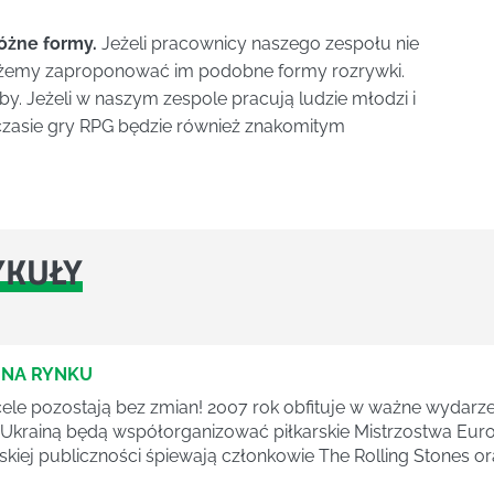
óżne formy.
Jeżeli pracownicy naszego zespołu nie
 możemy zaproponować im podobne formy rozrywki.
. Jeżeli w naszym zespole pracują ludzie młodzi i
czasie gry RPG będzie również znakomitym
YKUŁY
 NA RYNKU
i cele pozostają bez zmian! 2007 rok obfituje w ważne wydarze
krainą będą współorganizować piłkarskie Mistrzostwa Europ
lskiej publiczności śpiewają członkowie The Rolling Stones o