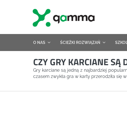
Skip
to
content
O NAS
ŚCIEŻKI ROZWIĄZAŃ
SZKO
CZY GRY KARCIANE SĄ
Gry karciane są jedną z najbardziej popula
czasem zwykła gra w karty przerodziła się w