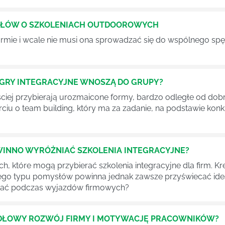
 SŁÓW O SZKOLENIACH OUTDOOROWYCH
 firmie i wcale nie musi ona sprowadzać się do wspólnego sp
O GRY INTEGRACYJNE WNOSZĄ DO GRUPY?
ęściej przybierają urozmaicone formy, bardzo odległe od d
rciu o team building, który ma za zadanie, na podstawie ko
WINNO WYRÓŻNIAĆ SZKOLENIA INTEGRACYJNE?
ch, które mogą przybierać szkolenia integracyjne dla firm
go typu pomysłów powinna jednak zawsze przyświecać idea
ydać podczas wyjazdów firmowych?
IDŁOWY ROZWÓJ FIRMY I MOTYWACJĘ PRACOWNIKÓW?