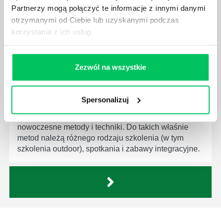
Partnerzy mogą połączyć te informacje z innymi danymi
otrzymanymi od Ciebie lub uzyskanymi podczas
korzystania z ich usług.
CZY INTEGRACJA WPŁYWA NA PRAWIDŁOWY
Zezwól na wszystkie
ROZWÓJ FIRMY I MOTYWACJĘ
PRACOWNIKÓW?
W celu jak najlepszego i najskuteczniejszego
Spersonalizuj
zarządzania pracownikami, przedsiębiorcy,
managerowie i liderzy grup coraz częściej sięgają po
nowoczesne metody i techniki. Do takich właśnie
metod należą różnego rodzaju szkolenia (w tym
szkolenia outdoor), spotkania i zabawy integracyjne.