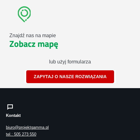
Znajdź nas na mapie
Zobacz mapę
lub użyj formularza
ZAPYTAJ O NASZE ROZWIĄZANIA
Kontakt
biuro@projektgamma.pl
tel.: 505 273 550