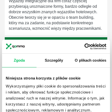
Wyjazdy integracyjne dla firm coraz częściej
przybierają urozmaicone formy, bardzo odległe od
dobrze wszystkim znanych wyjazdów hotelowych.
Obecnie tworzy się je w oparciu o team building,
który ma za zadanie, na podstawie konkretnego
scenariusza, wzmocnić więzy między pracownikami.
Zgoda
Szczegóły
O plikach cookies
INTEGRACJA POD KONTROLĄ - CO POWINNO
WYRÓŻNIAĆ SZKOLENIA INTEGRACYJNE?
Wiele mówi się ostatnio o różnych formach, które
Niniejsza strona korzysta z plików cookie
mogą przybierać szkolenia integracyjne dla firm.
Kreatywność pod tym względem bywa naprawdę
Wykorzystujemy pliki cookie do spersonalizowania treści
olbrzymia. Każdemu z tego typu pomysłów powinna
i reklam, aby oferować funkcje społecznościowe i
jednak zawsze przyświecać idea team buildingu.
analizować ruch w naszej witrynie. Informacje o tym, jak
Czym on tak naprawdę jest i do czego może się
korzystasz z naszej witryny, udostępniamy partnerom
przydać podczas wyjazdów firmowych?
społecznościowym, reklamowym i analitycznym.