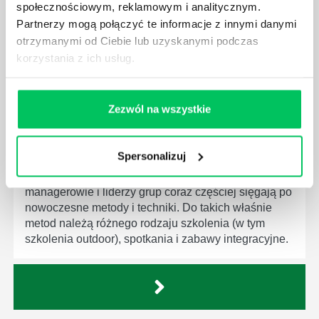
społecznościowym, reklamowym i analitycznym.
przydać podczas wyjazdów firmowych?
Partnerzy mogą połączyć te informacje z innymi danymi
otrzymanymi od Ciebie lub uzyskanymi podczas
korzystania z ich usług.
CZY INTEGRACJA WPŁYWA NA PRAWIDŁOWY
Zezwól na wszystkie
ROZWÓJ FIRMY I MOTYWACJĘ
PRACOWNIKÓW?
Spersonalizuj
W celu jak najlepszego i najskuteczniejszego
zarządzania pracownikami, przedsiębiorcy,
managerowie i liderzy grup coraz częściej sięgają po
nowoczesne metody i techniki. Do takich właśnie
metod należą różnego rodzaju szkolenia (w tym
szkolenia outdoor), spotkania i zabawy integracyjne.