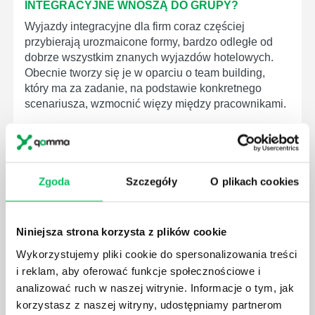
INTEGRACYJNE WNOSZĄ DO GRUPY?
Wyjazdy integracyjne dla firm coraz częściej
przybierają urozmaicone formy, bardzo odległe od
dobrze wszystkim znanych wyjazdów hotelowych.
Obecnie tworzy się je w oparciu o team building,
który ma za zadanie, na podstawie konkretnego
scenariusza, wzmocnić więzy między pracownikami.
Zgoda
Szczegóły
O plikach cookies
INTEGRACJA POD KONTROLĄ - CO POWINNO
WYRÓŻNIAĆ SZKOLENIA INTEGRACYJNE?
Niniejsza strona korzysta z plików cookie
Wiele mówi się ostatnio o różnych formach, które
mogą przybierać szkolenia integracyjne dla firm.
Wykorzystujemy pliki cookie do spersonalizowania treści
Kreatywność pod tym względem bywa naprawdę
i reklam, aby oferować funkcje społecznościowe i
olbrzymia. Każdemu z tego typu pomysłów powinna
analizować ruch w naszej witrynie. Informacje o tym, jak
jednak zawsze przyświecać idea team buildingu.
korzystasz z naszej witryny, udostępniamy partnerom
Czym on tak naprawdę jest i do czego może się