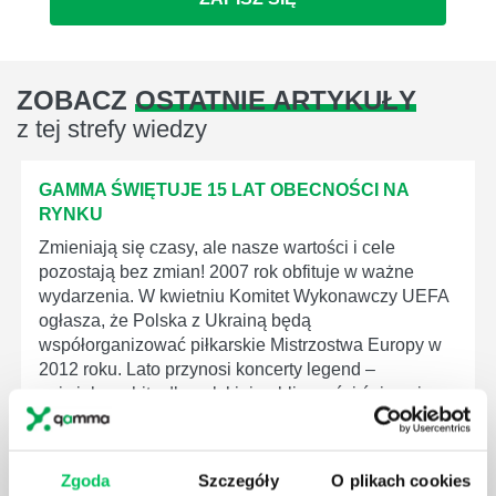
ZOBACZ
OSTATNIE ARTYKUŁY
z tej strefy wiedzy
GAMMA ŚWIĘTUJE 15 LAT OBECNOŚCI NA
RYNKU
Zmieniają się czasy, ale nasze wartości i cele
pozostają bez zmian! 2007 rok obfituje w ważne
wydarzenia. W kwietniu Komitet Wykonawczy UEFA
ogłasza, że Polska z Ukrainą będą
współorganizować piłkarskie Mistrzostwa Europy w
2012 roku. Lato przynosi koncerty legend –
największe hity dla polskiej publiczności śpiewają
członkowie The Rolling Stones oraz Red Hot Chili
Peppers. Gorąco jest również na scenie...
Zgoda
Szczegóły
O plikach cookies