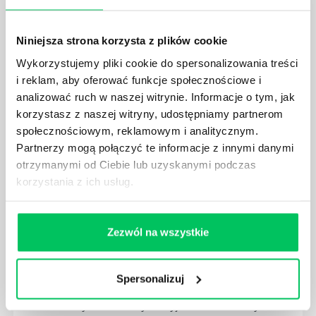
Niniejsza strona korzysta z plików cookie
AKTYWNA INTEGRACJA CZYLI KILKA SŁÓW O
Wykorzystujemy pliki cookie do spersonalizowania treści
SZKOLENIACH OUTDOOROWYCH
i reklam, aby oferować funkcje społecznościowe i
analizować ruch w naszej witrynie. Informacje o tym, jak
Istnieje wiele sposobów na integrację w firmie i
wcale nie musi ona sprowadzać się do wspólnego
korzystasz z naszej witryny, udostępniamy partnerom
spędzania czasu przy stole, podczas weekendowych
społecznościowym, reklamowym i analitycznym.
wyjazdów do hotelu.
Partnerzy mogą połączyć te informacje z innymi danymi
otrzymanymi od Ciebie lub uzyskanymi podczas
korzystania z ich usług.
Zezwól na wszystkie
SZKOLENIE PRZEZ ZABAWĘ, CZYLI CO GRY
INTEGRACYJNE WNOSZĄ DO GRUPY?
Wyjazdy integracyjne dla firm coraz częściej
Spersonalizuj
przybierają urozmaicone formy, bardzo odległe od
dobrze wszystkim znanych wyjazdów hotelowych.