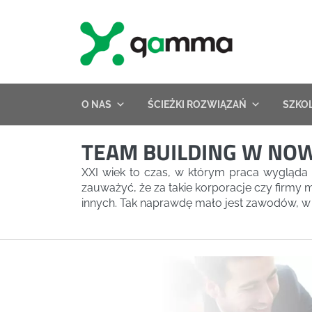
Skip
to
content
O NAS
ŚCIEŻKI ROZWIĄZAŃ
SZKO
TEAM BUILDING W NOW
XXI wiek to czas, w którym praca wygląda 
zauważyć, że za takie korporacje czy firmy mo
innych. Tak naprawdę mało jest zawodów, w k