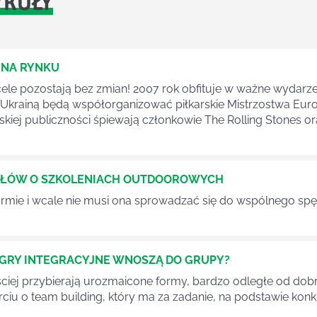
YKUŁY
 NA RYNKU
i cele pozostają bez zmian! 2007 rok obfituje w ważne wydarze
krainą będą współorganizować piłkarskie Mistrzostwa Europ
lskiej publiczności śpiewają członkowie The Rolling Stones o
 SŁÓW O SZKOLENIACH OUTDOOROWYCH
 firmie i wcale nie musi ona sprowadzać się do wspólnego sp
O GRY INTEGRACYJNE WNOSZĄ DO GRUPY?
ęściej przybierają urozmaicone formy, bardzo odległe od d
rciu o team building, który ma za zadanie, na podstawie ko