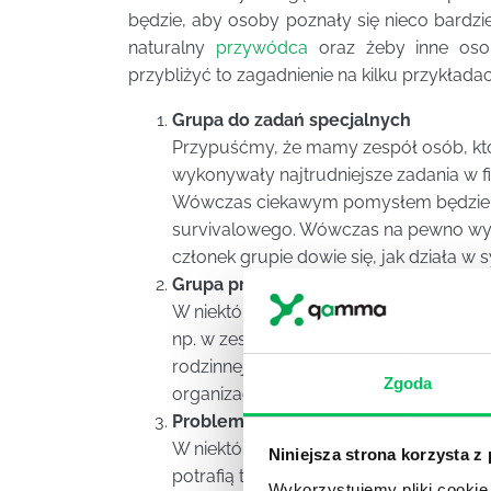
będzie, aby osoby poznały się nieco bardzie
naturalny
przywódca
oraz żeby inne osob
przybliżyć to zagadnienie na kilku przykładac
Grupa do zadań specjalnych
Przypuśćmy, że mamy zespół osób, kt
wykonywały najtrudniejsze zadania w
Wówczas ciekawym pomysłem będzie np.
survivalowego. Wówczas na pewno wył
członek grupie dowie się, jak działa w sy
Grupa pracująca w familijnej atmosfe
W niektórych grupach zawodowych pośpi
np. w zespole księgowych. Tu lepiej będz
rodzinnej. Idealnym wyjściem zatem będ
Zgoda
organizacja pikniku.
Problem ze wzajemną motywacją
W niektórych grupach istnieje również
Niniejsza strona korzysta z
potrafią tam wzajemnie się wspierać. 
Wykorzystujemy pliki cookie 