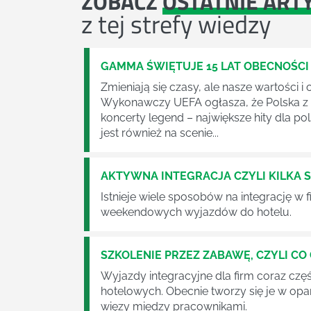
ZOBACZ
OSTATNIE ART
z tej strefy wiedzy
GAMMA ŚWIĘTUJE 15 LAT OBECNOŚCI
Zmieniają się czasy, ale nasze wartości 
Wykonawczy UEFA ogłasza, że Polska z U
koncerty legend – największe hity dla po
jest również na scenie...
AKTYWNA INTEGRACJA CZYLI KILKA
Istnieje wiele sposobów na integrację w
weekendowych wyjazdów do hotelu.
SZKOLENIE PRZEZ ZABAWĘ, CZYLI C
Wyjazdy integracyjne dla firm coraz cz
hotelowych. Obecnie tworzy się je w opa
więzy między pracownikami.