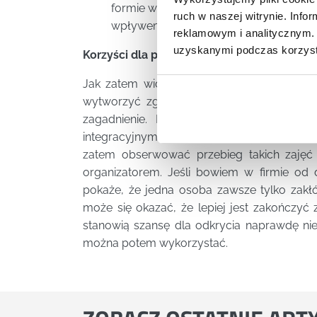
formie wyjścia na ściankę wspinaczkow
ruch w naszej witrynie. Inf
wpływem stresu oraz nauczy się dział
reklamowym i analitycznym. 
uzyskanymi podczas korzysta
Korzyści dla pracodawcy
Jak zatem widać, takie
wyjazdy
czy
spotk
wytworzyć zgrane, dobrze pracujące zesp
zagadnienie. Mianowicie kierownik firmy
integracyjnym łatwo wyłuszczyć osobę, k
zatem obserwować przebieg takich zajęć 
organizatorem. Jeśli bowiem w firmie od d
pokaże, że jedna osoba zawsze tylko zakł
może się okazać, że lepiej jest zakończyć 
stanowią szansę dla odkrycia naprawdę n
można potem wykorzystać.