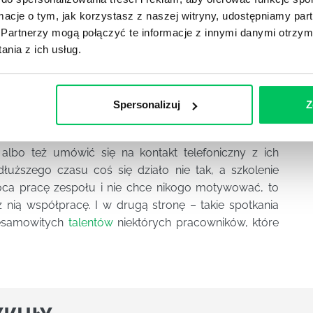
ą. Wówczas każdy dowie się, jak funkcjonuje pod
ormacje o tym, jak korzystasz z naszej witryny, udostępniamy p
ać zespołowo.
Partnerzy mogą połączyć te informacje z innymi danymi otrzym
nia z ich usług.
ania integracyjne
dla firm zdecydowanie pomagają
oły. Niemniej jednak warto poruszyć jeszcze jedno
Spersonalizuj
Z
 czy przedsiębiorca może dzięki takim spotkaniom
tóra nieco zakłóca funkcjonowanie zespołu. Warto
albo też umówić się na kontakt telefoniczny z ich
łuższego czasu coś się działo nie tak, a szkolenie
óca pracę zespołu i nie chce nikogo motywować, to
z nią współpracę. I w drugą stronę – takie spotkania
iesamowitych
talentów
niektórych pracowników, które