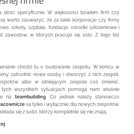
snej firmie
a dość specyficznie. W większości bowiem firm czy
cej warto zauważyć, że za takie korporacje czy firmy
we, szkoły, szpitale, fundacje, ośrodki szkoleniowe i
st zawodów, w których pracuje się solo. Z tego też
neralnie chodzi tu o budowanie zespołu. W końcu w
imy zatrudnić nowe osoby i stworzyć z nich zespół,
zespołów albo w istniejącym zespole coś zmienić,
 tych wszystkich sytuacjach pomogą nam właśnie
ne na
teambuilding
. Co jednak należy stanowczo
racownicze
są tylko i wyłącznie dla nowych zespołów.
ada się z ludzi, którzy kompletnie się nie znają.
zej