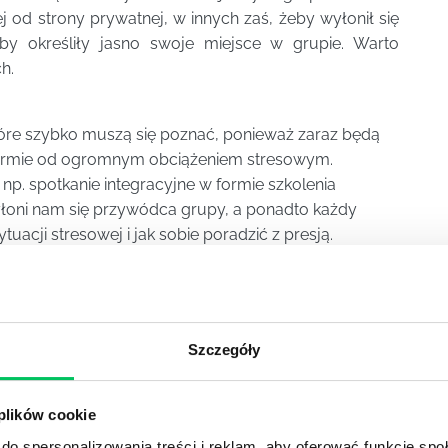
j od strony prywatnej, w innych zaś, żeby wyłonił się
y określiły jasno swoje miejsce w grupie. Warto
h.
óre szybko muszą się poznać, ponieważ zaraz będą
 firmie od ogromnym obciążeniem stresowym.
 spotkanie integracyjne w formie szkolenia
oni nam się przywódca grupy, a ponadto każdy
tuacji stresowej i jak sobie poradzić z presją.
rze
ech jest najmniej wskazaną rzeczą. Dzieje się tak
ie, jeśli osoby poznają się bardziej na stopie
zie spotkanie się na saunie czy w spa albo
Szczegóły
 dość spory problem z motywacją. Pracownicy nie
 plików cookie
Wtedy z kolei może pomóc spotkanie integracyjne w
do spersonalizowania treści i reklam, aby oferować funkcje sp