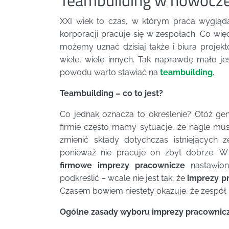
Teambuilding w nowocze
XXI wiek to czas, w którym praca wygląd
korporacji pracuje się w zespołach. Co wię
możemy uznać dzisiaj także i biura projekto
wiele, wiele innych. Tak naprawdę mało je
powodu warto stawiać na
teambuilding
.
Teambuilding – co to jest?
Co jednak oznacza to określenie? Otóż ge
firmie często mamy sytuacje, że nagle mus
zmienić składy dotychczas istniejących 
ponieważ nie pracuje on zbyt dobrze. W
firmowe imprezy pracownicze
nastawio
podkreślić – wcale nie jest tak, że
imprezy p
Czasem bowiem niestety okazuje, że zespół skł
Ogólne zasady wyboru imprezy pracownic