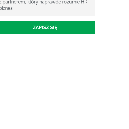
z partnerem, który naprawdę rozumie HR i
biznes
ZAPISZ SIĘ