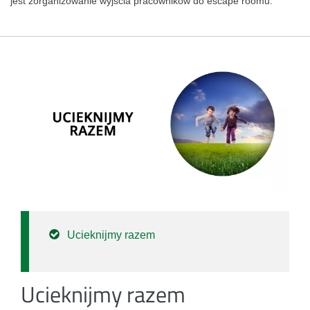
jest zorganizowanie wyjścia pracowników do escape roomu.
Ucieknijmy razem
Ucieknijmy razem