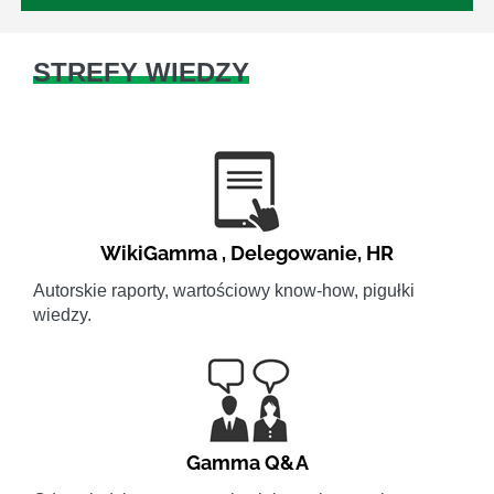
STREFY WIEDZY
WikiGamma
,
Delegowanie
,
HR
Autorskie raporty, wartościowy know-how, pigułki
wiedzy.
Gamma Q&A