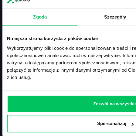
Kontakt
biuro@projektgamma.pl
Zgoda
Szczegóły
tel.: 505 273 550
Niniejsza strona korzysta z plików cookie
Wykorzystujemy pliki cookie do spersonalizowania treści i r
ul. Solec 38 lok. 105
społecznościowe i analizować ruch w naszej witrynie. Inform
00-394 Warszawa
witryny, udostępniamy partnerom społecznościowym, rekla
NIP: 113-26-90-108
połączyć te informacje z innymi danymi otrzymanymi od Cie
z ich usług.
Szkolenia zamknięte
Szkolenia menedżerskie
Zezwól na wszystki
Szkolenia sprzedażowe
Szkolenia – efektywność osobista
Szkolenia – zarządzanie projektami
Spersonalizuj
Szkolenia HR
Szkolenia – kompetencje przyszłości