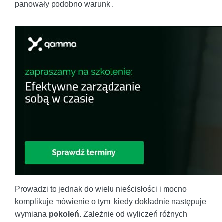
panowały podobno warunki.
Prowadzi to jednak do wielu nieścisłości i mocno
komplikuje mówienie o tym, kiedy dokładnie następuje
wymiana
pokoleń
. Zależnie od wyliczeń różnych