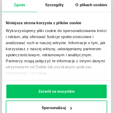
Zgoda
Szczegóły
O plikach cookies
PSYCHOLOGIA W ZARZĄDZANIU PRACA
Niniejsza strona korzysta z plików cookie
Psychologia to kierunek wbrew pozorom z
Wykorzystujemy pliki cookie do spersonalizowania treści
ogromnymi perspektywami na przyszłość.
i reklam, aby oferować funkcje społecznościowe i
Psychologowie znajdują zatrudnienie nie tylko w
analizować ruch w naszej witrynie. Informacje o tym, jak
ośrodkach służby zdrowie czy we własnych
korzystasz z naszej witryny, udostępniamy partnerom
gabinetach psychologicznych, ale również we
społecznościowym, reklamowym i analitycznym.
wszelkiego rodzaju ośrodkach edukacyjnych, na
Partnerzy mogą połączyć te informacje z innymi danymi
warsztatach, w korporacjach przy pomocy
otrzymanymi od Ciebie lub uzyskanymi podczas
opracowywania strategii marketingowych czy nawet
korzystania z ich usług.
w sektorze HR.
Zezwól na wszystkie
SPOSOBY NA MOTYWACJĘ
Spersonalizuj