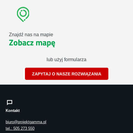
Znajdź nas na mapie
Zobacz mapę
lub użyj formularza
ZAPYTAJ O NASZE ROZWIĄZANIA
Kontakt
biuro@projektgamma.pl
tel.: 505 273 550