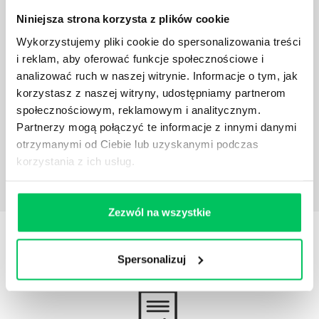
Niniejsza strona korzysta z plików cookie
Wykorzystujemy pliki cookie do spersonalizowania treści
i reklam, aby oferować funkcje społecznościowe i
ROZMOWA MOTYWACYJNA Z PRACOWNIKIEM
analizować ruch w naszej witrynie. Informacje o tym, jak
Rozmowa motywacyjna ma na celu dotarcie do serca
korzystasz z naszej witryny, udostępniamy partnerom
i emocji rozmówcy, dzięki czemu pobudzamy w nim
społecznościowym, reklamowym i analitycznym.
głęboką potrzebę działania i stan emocjonalny
Partnerzy mogą połączyć te informacje z innymi danymi
pozwalający na zdecydowane i śmiałe akcje.
otrzymanymi od Ciebie lub uzyskanymi podczas
korzystania z ich usług.
Zezwól na wszystkie
STREFY WIEDZY
Spersonalizuj