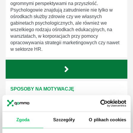
ogromnymi perspektywami na przyszłość.
Psychologowie znajdują zatrudnienie nie tylko w
ośrodkach służby zdrowie czy we własnych
gabinetach psychologicznych, ale również we
wszelkiego rodzaju ośrodkach edukacyjnych, na
warsztatach, w korporacjach przy pomocy
opracowywania strategii marketingowych czy nawet
w sektorze HR.
SPOSOBY NA MOTYWACJĘ
Utrzymanie wysokiego poziomu motywacji wśród
zespołu potrafi być nie lada wyzwaniem, zalicza się
jednak do najważniejszych zadań każdego
przełożonego i menedżera.
Zgoda
Szczegóły
O plikach cookies