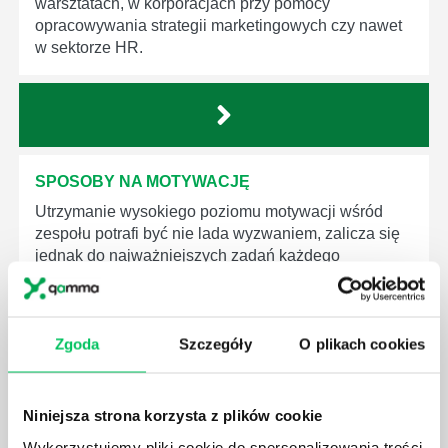
warsztatach, w korporacjach przy pomocy
opracowywania strategii marketingowych czy nawet
w sektorze HR.
SPOSOBY NA MOTYWACJĘ
Utrzymanie wysokiego poziomu motywacji wśród
zespołu potrafi być nie lada wyzwaniem, zalicza się
jednak do najważniejszych zadań każdego
przełożonego i menedżera.
Zgoda
Szczegóły
O plikach cookies
ROZMOWA MOTYWACYJNA Z PRACOWNIKIEM
Niniejsza strona korzysta z plików cookie
Rozmowa motywacyjna ma na celu dotarcie do serca
Wykorzystujemy pliki cookie do spersonalizowania treści