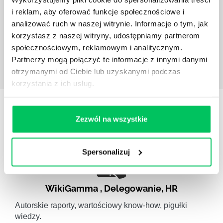
i emocji rozmówcy, dzięki czemu pobudzamy w nim
i reklam, aby oferować funkcje społecznościowe i
głęboką potrzebę działania i stan emocjonalny
analizować ruch w naszej witrynie. Informacje o tym, jak
pozwalający na zdecydowane i śmiałe akcje.
korzystasz z naszej witryny, udostępniamy partnerom
społecznościowym, reklamowym i analitycznym.
Partnerzy mogą połączyć te informacje z innymi danymi
otrzymanymi od Ciebie lub uzyskanymi podczas
korzystania z ich usług.
STREFY WIEDZY
Zezwól na wszystkie
Spersonalizuj
WikiGamma
,
Delegowanie
,
HR
Autorskie raporty, wartościowy know-how, pigułki
wiedzy.