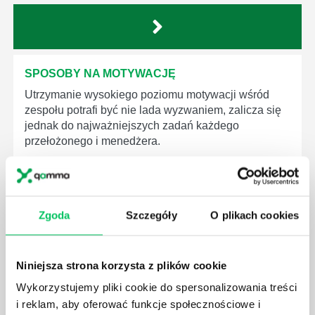
SPOSOBY NA MOTYWACJĘ
Utrzymanie wysokiego poziomu motywacji wśród
zespołu potrafi być nie lada wyzwaniem, zalicza się
jednak do najważniejszych zadań każdego
przełożonego i menedżera.
Zgoda
Szczegóły
O plikach cookies
ROZMOWA MOTYWACYJNA Z PRACOWNIKIEM
Rozmowa motywacyjna ma na celu dotarcie do serca
Niniejsza strona korzysta z plików cookie
i emocji rozmówcy, dzięki czemu pobudzamy w nim
Wykorzystujemy pliki cookie do spersonalizowania treści
głęboką potrzebę działania i stan emocjonalny
pozwalający na zdecydowane i śmiałe akcje.
i reklam, aby oferować funkcje społecznościowe i