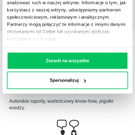
analizować ruch w naszej witrynie. Informacje o tym, jak
korzystasz z naszej witryny, udostępniamy partnerom
społecznościowym, reklamowym i analitycznym.
Partnerzy mogą połączyć te informacje z innymi danymi
otrzymanymi od Ciebie lub uzyskanymi podczas
korzystania z ich usług.
STREFY WIEDZY
Zezwól na wszystkie
Spersonalizuj
WikiGamma
,
Delegowanie
,
HR
Autorskie raporty, wartościowy know-how, pigułki
wiedzy.