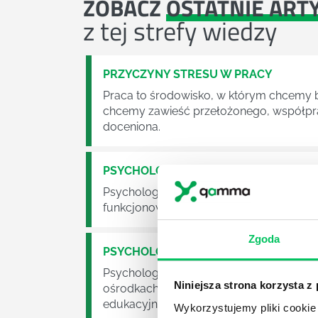
ZOBACZ
OSTATNIE ART
z tej strefy wiedzy
PRZYCZYNY STRESU W PRACY
Praca to środowisko, w którym chcemy by
chcemy zawieść przełożonego, współpra
doceniona.
PSYCHOLOGIA I CO DALEJ
Psychologia to jeden z bardziej klasyc
funkcjonowania ludzkiej psychiki, proce
Zgoda
PSYCHOLOGIA W ZARZĄDZANIU PRAC
Psychologia to kierunek wbrew pozorom 
Niniejsza strona korzysta z
ośrodkach służby zdrowie czy we własny
edukacyjnych, na warsztatach, w korpo
Wykorzystujemy pliki cookie 