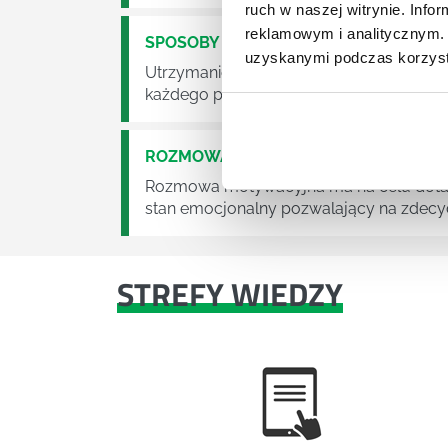
ruch w naszej witrynie. Inf
reklamowym i analitycznym. 
SPOSOBY NA MOTYWACJĘ
uzyskanymi podczas korzysta
Utrzymanie wysokiego poziomu motywacji
każdego przełożonego i menedżera.
ROZMOWA MOTYWACYJNA Z PRACOW
Rozmowa motywacyjna ma na celu dotarc
stan emocjonalny pozwalający na zdecyd
STREFY WIEDZY