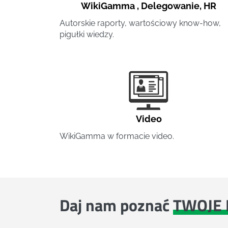
WikiGamma
,
Delegowanie
,
HR
Autorskie raporty, wartościowy know-how,
pigułki wiedzy.
Video
WikiGamma w formacie video.
Daj nam poznać
TWOJE 