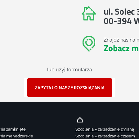
ul. Solec
00-394 
Znajdź nas na 
Zobacz m
lub użyj formularza
ZAPYTAJ O NASZE ROZWIĄZANIA
nia zamknięte
Szkolenia – zarządzanie zmianą
nia menedżerskie
Szkolenia – zarządzanie czasem