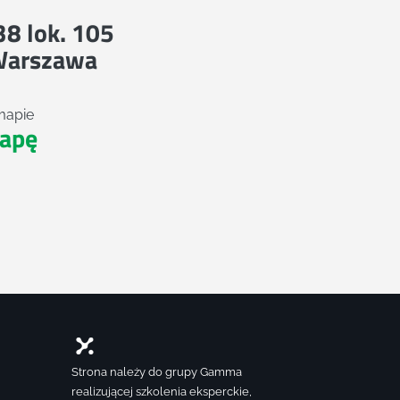
 38 lok. 105
Warszawa
mapie
apę
Strona należy do grupy Gamma
realizującej szkolenia eksperckie,