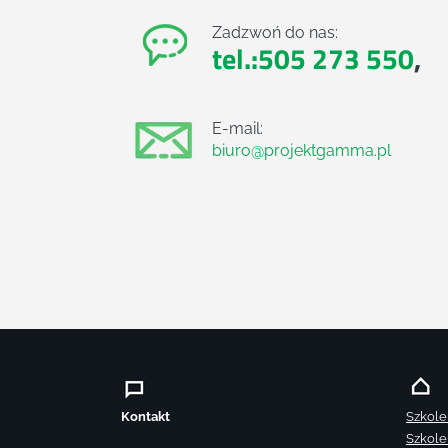
Zadzwoń do nas:
tel.:505 273 550
,
E-mail:
biuro@projektgamma.pl
Kontakt
Szkole
Szkole