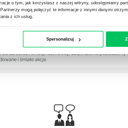
ormacje o tym, jak korzystasz z naszej witryny, udostępniamy p
Partnerzy mogą połączyć te informacje z innymi danymi otrzym
nia z ich usług.
 wśród zespołu potrafi być nie lada wyzwaniem, zalicza si
Spersonalizuj
Z
NIKIEM
ie do serca i emocji rozmówcy, dzięki czemu pobudzamy w 
owane i śmiałe akcje.