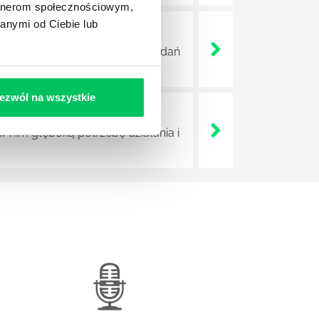
artnerom społecznościowym,
anymi od Ciebie lub
ę jednak do najważniejszych zadań
ezwól na wszystkie
nim głęboką potrzebę działania i