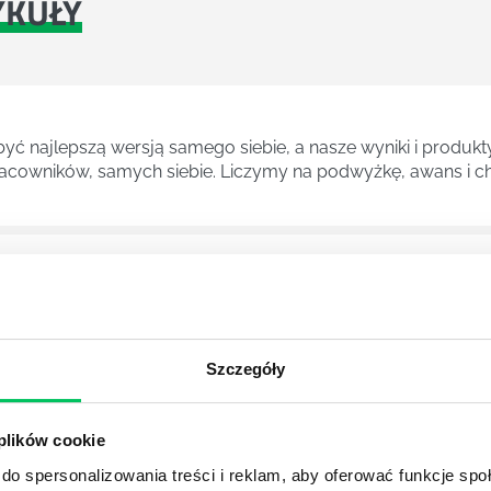
YKUŁY
ć najlepszą wersją samego siebie, a nasze wyniki i produkty
cowników, samych siebie. Liczymy na podwyżkę, awans i ch
znych kierunków studiów. Pozwala zdobyć wiedzę na temat 
sów decyzyjnych.
Szczegóły
A
z ogromnymi perspektywami na przyszłość. Psychologowie zn
 plików cookie
ch gabinetach psychologicznych, ale również we wszelkieg
racjach przy pomocy opracowywania strategii marketingowyc
do spersonalizowania treści i reklam, aby oferować funkcje sp