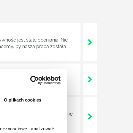
wność jest stale oceniania. Nie
cemy, by nasza praca została
ludzkiego umysły, mechanizmów
O plikach cookies
ajdują zatrudnienie nie tylko w
o rodzaju ośrodkach
h czy nawet w sektorze HR.
ołecznościowe i analizować