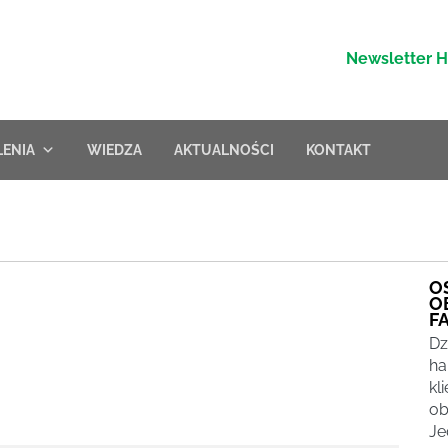
Newsletter 
LENIA
WIEDZA
AKTUALNOŚCI
KONTAKT
O
O
F
Dz
ha
kl
ob
Je