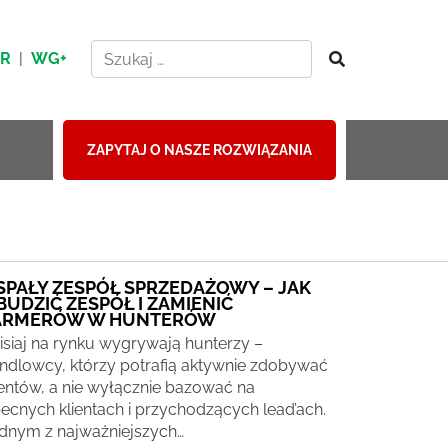
HR
|
WG+
ZAPYTAJ O NASZE ROZWIĄZANIA
SPAŁY ZESPÓŁ SPRZEDAŻOWY – JAK
BUDZIĆ ZESPÓŁ I ZAMIENIĆ
ARMERÓW W HUNTERÓW
isiaj na rynku wygrywają hunterzy –
ndlowcy, którzy potrafią aktywnie zdobywać
ientów, a nie wyłącznie bazować na
ecnych klientach i przychodzących lead’ach.
dnym z najważniejszych…