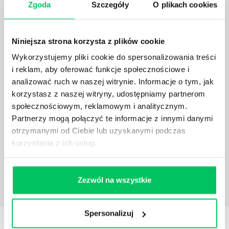
Zgoda
Szczegóły
O plikach cookies
zespołu potrafi być nie lada wyzwaniem, zalicza się
jednak do najważniejszych zadań każdego
przełożonego i menedżera.
Niniejsza strona korzysta z plików cookie
Wykorzystujemy pliki cookie do spersonalizowania treści
i reklam, aby oferować funkcje społecznościowe i
analizować ruch w naszej witrynie. Informacje o tym, jak
korzystasz z naszej witryny, udostępniamy partnerom
ROZMOWA MOTYWACYJNA Z PRACOWNIKIEM
społecznościowym, reklamowym i analitycznym.
Rozmowa motywacyjna ma na celu dotarcie do serca
Partnerzy mogą połączyć te informacje z innymi danymi
i emocji rozmówcy, dzięki czemu pobudzamy w nim
otrzymanymi od Ciebie lub uzyskanymi podczas
głęboką potrzebę działania i stan emocjonalny
korzystania z ich usług.
pozwalający na zdecydowane i śmiałe akcje.
Zezwól na wszystkie
Spersonalizuj
STREFY WIEDZY