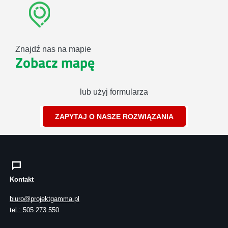
Znajdź nas na mapie
Zobacz mapę
lub użyj formularza
ZAPYTAJ O NASZE ROZWIĄZANIA
Kontakt
biuro@projektgamma.pl
tel.: 505 273 550