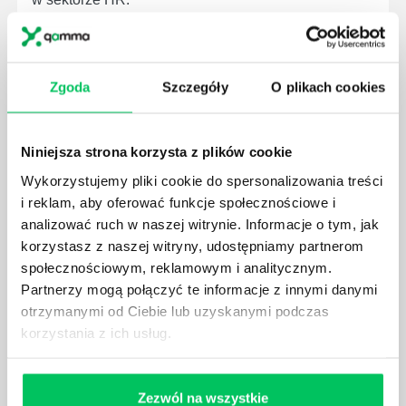
Zgoda
Szczegóły
O plikach cookies
SPOSOBY NA MOTYWACJĘ
Utrzymanie wysokiego poziomu motywacji wśród
Niniejsza strona korzysta z plików cookie
zespołu potrafi być nie lada wyzwaniem, zalicza się
Wykorzystujemy pliki cookie do spersonalizowania treści
jednak do najważniejszych zadań każdego
i reklam, aby oferować funkcje społecznościowe i
przełożonego i menedżera.
analizować ruch w naszej witrynie. Informacje o tym, jak
korzystasz z naszej witryny, udostępniamy partnerom
społecznościowym, reklamowym i analitycznym.
Partnerzy mogą połączyć te informacje z innymi danymi
otrzymanymi od Ciebie lub uzyskanymi podczas
ROZMOWA MOTYWACYJNA Z PRACOWNIKIEM
korzystania z ich usług.
Rozmowa motywacyjna ma na celu dotarcie do serca
i emocji rozmówcy, dzięki czemu pobudzamy w nim
głęboką potrzebę działania i stan emocjonalny
Zezwól na wszystkie