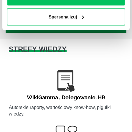
pozwalający na zdecydowane i śmiałe akcje.
Spersonalizuj
STREFY WIEDZY
WikiGamma
,
Delegowanie
,
HR
Autorskie raporty, wartościowy know-how, pigułki
wiedzy.