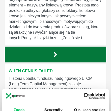
element – nazywany fioletową krową. Prostota tego
przekazu odkrywa głębszy sens lektury: fioletowa
krowa jest niczym innym, jak pewnym celem
marketingowym i biznesowym, motywującym do
działania i do tworzenia produktów oraz usług, które
są atrakcyjne i wyróżniające się na tle
innych.Podtytuł książki brzmi: „Zmień się i...
WHEN GENIUS FAILED
Historia upadku funduszu hedgingowego LTCM
(Long Term Capital Management) zostaje
opowiedziana po raz kolejny w książce Rogera
Lowensteina, zatytułowanej „When genius failed: the
rise and fall of Long Term Capital Management” i
pozwala czytelnikom na wyciągnięcie pożytecznych
Zgoda
Szczegóły
O plikach cookies