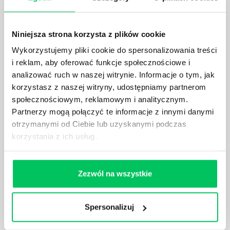
wniosków, dzięki którym mogą lepiej zadbać o
finanse swojej firmy.Fundusz ten prowadzony był
przez grupę naukowców uhonorowanych Nagrodą
Niniejsza strona korzysta z plików cookie
Nobla z dziedziny ekonomii, którzy...
Wykorzystujemy pliki cookie do spersonalizowania treści
i reklam, aby oferować funkcje społecznościowe i
analizować ruch w naszej witrynie. Informacje o tym, jak
korzystasz z naszej witryny, udostępniamy partnerom
społecznościowym, reklamowym i analitycznym.
LOVE’EM OR LOSE’EM
Partnerzy mogą połączyć te informacje z innymi danymi
Często słyszy się, że wymiana pracownika może
otrzymanymi od Ciebie lub uzyskanymi podczas
kosztować firmę nawet dwa razy tyle, ile wynosiło
korzystania z ich usług.
jego roczne wynagrodzenie – ale czy zdawałeś sobie
sprawę, że utrata kluczowego pracownika w
nieodpowiednim momencie może kosztować nawet
Zezwól na wszystkie
miliardy dolarów? Książka „Love’em or Lose’em”
opowiada historię Johna, inżyniera osiągającego
świetne wyniki, który dokonał ważnego odkrycia
Spersonalizuj
technologicznego i starał się otrzymać 15%
podwyżki. Kiedy prośba...