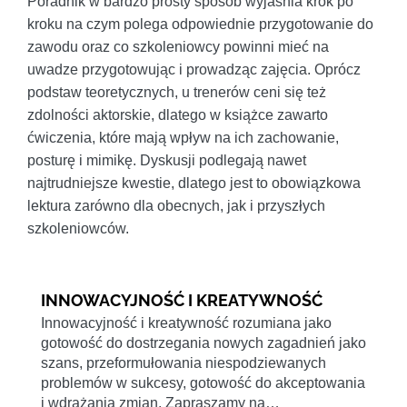
Poradnik w bardzo prosty sposób wyjaśnia krok po
kroku na czym polega odpowiednie przygotowanie do
zawodu oraz co szkoleniowcy powinni mieć na
uwadze przygotowując i prowadząc zajęcia. Oprócz
podstaw teoretycznych, u trenerów ceni się też
zdolności aktorskie, dlatego w książce zawarto
ćwiczenia, które mają wpływ na ich zachowanie,
posturę i mimikę. Dyskusji podlegają nawet
najtrudniejsze kwestie, dlatego jest to obowiązkowa
lektura zarówno dla obecnych, jak i przyszłych
szkoleniowców.
INNOWACYJNOŚĆ I KREATYWNOŚĆ
Innowacyjność i kreatywność rozumiana jako
gotowość do dostrzegania nowych zagadnień jako
szans, przeformułowania niespodziewanych
problemów w sukcesy, gotowość do akceptowania
i wdrażania zmian. Zapraszamy na…