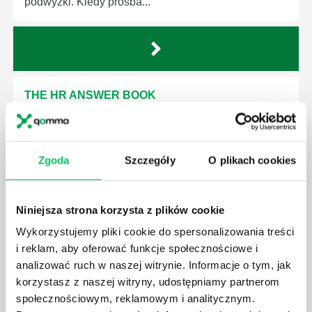
podwyżki. Kiedy prośba...
THE HR ANSWER BOOK
Menedżerowie HR i inni specjaliści w tej dziedzinie
muszą wiedzieć, co robić w trudnych sytuacjach
dotyczących swoich pracowników, dyscypliny czy
Zgoda
Szczegóły
O plikach cookies
zwolnień. Aby pomóc osobom pracującym w dziale
zasobów ludzkich, specjaliści Shawn Smith i
Rebecca Mazin opracowali 200 typowych i
dokuczliwych pytań, z którymi takie osoby
Niniejsza strona korzysta z plików cookie
najczęściej spotykają się w swojej codziennej
Wykorzystujemy pliki cookie do spersonalizowania treści
pracy.Książka „The HR Answer Book” omawia wiele
i reklam, aby oferować funkcje społecznościowe i
problemów, z...
analizować ruch w naszej witrynie. Informacje o tym, jak
korzystasz z naszej witryny, udostępniamy partnerom
społecznościowym, reklamowym i analitycznym.