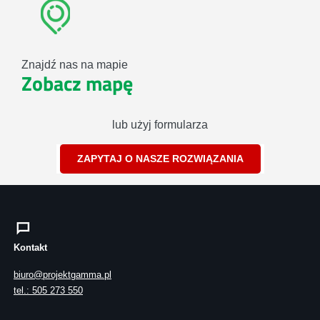
Znajdź nas na mapie
Zobacz mapę
lub użyj formularza
ZAPYTAJ O NASZE ROZWIĄZANIA
Kontakt
biuro@projektgamma.pl
tel.: 505 273 550