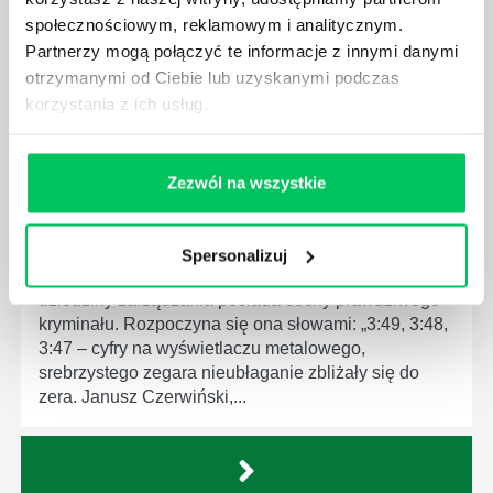
społecznościowym, reklamowym i analitycznym.
Partnerzy mogą połączyć te informacje z innymi danymi
otrzymanymi od Ciebie lub uzyskanymi podczas
korzystania z ich usług.
17 ŚMIERTELNYCH BŁĘDÓW SZEFA
„17 śmiertelnych błędów szefa” nie zalicza się do
Zezwól na wszystkie
typowych lektur dla menedżerów. Jej autor, Rafał
Szczepanik, trener z firmy szkoleniowej „Training
Partners”, postanowił stworzyć pierwszą sensacyjną
Spersonalizuj
powieść menedżerską. Oznacza to, że książka z
dziedziny zarządzania posiada cechy prawdziwego
kryminału. Rozpoczyna się ona słowami: „3:49, 3:48,
3:47 – cyfry na wyświetlaczu metalowego,
srebrzystego zegara nieubłaganie zbliżały się do
zera. Janusz Czerwiński,...