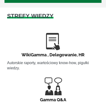
STREFY WIEDZY
WikiGamma
,
Delegowanie
,
HR
Autorskie raporty, wartościowy know-how, pigułki
wiedzy.
Gamma Q&A