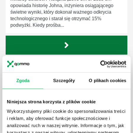
opowiada historię Johna, inżyniera osiągającego
świetne wyniki, który dokonał ważnego odkrycia
technologicznego i starał się otrzymać 15%
podwyżki. Kiedy prośba...
THE HR ANSWER BOOK
Menedżerowie HR i inni specjaliści w tej dziedzinie
muszą wiedzieć, co robić w trudnych sytuacjach
Zgoda
Szczegóły
O plikach cookies
dotyczących swoich pracowników, dyscypliny czy
zwolnień. Aby pomóc osobom pracującym w dziale
zasobów ludzkich, specjaliści Shawn Smith i
Niniejsza strona korzysta z plików cookie
Rebecca Mazin opracowali 200 typowych i
Wykorzystujemy pliki cookie do spersonalizowania treści
dokuczliwych pytań, z którymi takie osoby
i reklam, aby oferować funkcje społecznościowe i
najczęściej spotykają się w swojej codziennej
analizować ruch w naszej witrynie. Informacje o tym, jak
pracy.Książka „The HR Answer Book” omawia wiele
korzystasz z naszej witryny, udostępniamy partnerom
problemów, z...