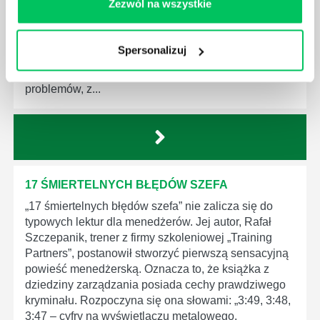
Zezwól na wszystkie
zasobów ludzkich, specjaliści Shawn Smith i
Rebecca Mazin opracowali 200 typowych i
dokuczliwych pytań, z którymi takie osoby
Spersonalizuj
najczęściej spotykają się w swojej codziennej
pracy.Książka „The HR Answer Book” omawia wiele
problemów, z...
17 ŚMIERTELNYCH BŁĘDÓW SZEFA
„17 śmiertelnych błędów szefa” nie zalicza się do
typowych lektur dla menedżerów. Jej autor, Rafał
Szczepanik, trener z firmy szkoleniowej „Training
Partners”, postanowił stworzyć pierwszą sensacyjną
powieść menedżerską. Oznacza to, że książka z
dziedziny zarządzania posiada cechy prawdziwego
kryminału. Rozpoczyna się ona słowami: „3:49, 3:48,
3:47 – cyfry na wyświetlaczu metalowego,