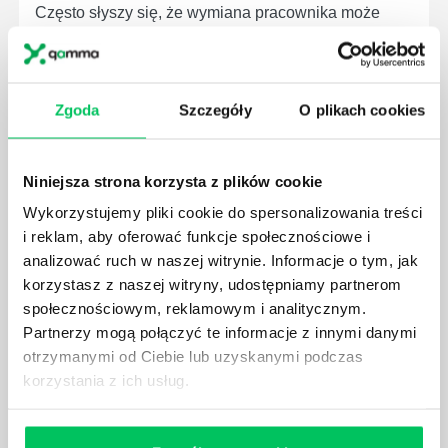
Często słyszy się, że wymiana pracownika może
kosztować firmę nawet dwa razy tyle, ile wynosiło
jego roczne wynagrodzenie – ale czy zdawałeś sobie
sprawę, że utrata kluczowego pracownika w
nieodpowiednim momencie może kosztować nawet
Zgoda
Szczegóły
O plikach cookies
miliardy dolarów? Książka „Love’em or Lose’em”
opowiada historię Johna, inżyniera osiągającego
świetne wyniki, który dokonał ważnego odkrycia
Niniejsza strona korzysta z plików cookie
technologicznego i starał się otrzymać 15%
podwyżki. Kiedy prośba...
Wykorzystujemy pliki cookie do spersonalizowania treści
i reklam, aby oferować funkcje społecznościowe i
analizować ruch w naszej witrynie. Informacje o tym, jak
korzystasz z naszej witryny, udostępniamy partnerom
społecznościowym, reklamowym i analitycznym.
Partnerzy mogą połączyć te informacje z innymi danymi
THE HR ANSWER BOOK
otrzymanymi od Ciebie lub uzyskanymi podczas
Menedżerowie HR i inni specjaliści w tej dziedzinie
korzystania z ich usług.
muszą wiedzieć, co robić w trudnych sytuacjach
dotyczących swoich pracowników, dyscypliny czy
zwolnień. Aby pomóc osobom pracującym w dziale