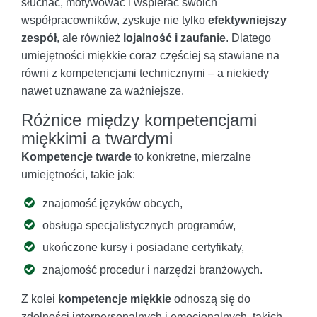
słuchać, motywować i wspierać swoich
współpracowników, zyskuje nie tylko
efektywniejszy
zespół
, ale również
lojalność i zaufanie
. Dlatego
umiejętności miękkie coraz częściej są stawiane na
równi z kompetencjami technicznymi – a niekiedy
nawet uznawane za ważniejsze.
Różnice między kompetencjami
miękkimi a twardymi
Kompetencje twarde
to konkretne, mierzalne
umiejętności, takie jak:
znajomość języków obcych,
obsługa specjalistycznych programów,
ukończone kursy i posiadane certyfikaty,
znajomość procedur i narzędzi branżowych.
Z kolei
kompetencje miękkie
odnoszą się do
zdolności interpersonalnych i emocjonalnych, takich