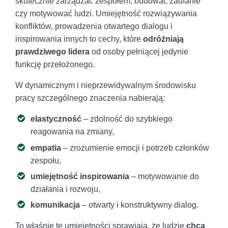
skutecznie zarządzać zespołem, budować zaufanie
czy motywować ludzi. Umiejętność rozwiązywania
konfliktów, prowadzenia otwartego dialogu i
inspirowania innych to cechy, które
odróżniają
prawdziwego lidera
od osoby pełniącej jedynie
funkcję przełożonego.
W dynamicznym i nieprzewidywalnym środowisku
pracy szczególnego znaczenia nabierają:
elastyczność
– zdolność do szybkiego
reagowania na zmiany,
empatia
– zrozumienie emocji i potrzeb członków
zespołu,
umiejętność inspirowania
– motywowanie do
działania i rozwoju,
komunikacja
– otwarty i konstruktywny dialog.
To właśnie te umiejętności sprawiają, że ludzie
chcą