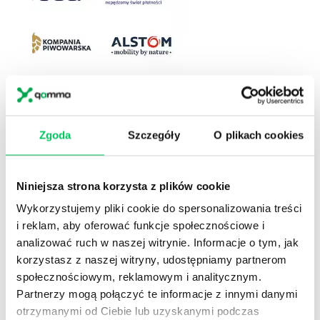
1
Przeszkoliliśmy
ponad 40000
dyrektorów,
menedżerów, kierowników i naczelników.
Zgoda
Szczegóły
O plikach cookies
2
W Akademiach menedżerskich, w których
mierzyliśmy efektywność (47 projektów 286 dni
szkol.)
poziom kompetencji wzrósł średnio o
Niniejsza strona korzysta z plików cookie
16%.
Wykorzystujemy pliki cookie do spersonalizowania treści
3
Pracujemy na poziomie
kompetencji
(wiem co
i reklam, aby oferować funkcje społecznościowe i
i jak mam zrobić),
motywacji
(wierzę, że
analizować ruch w naszej witrynie. Informacje o tym, jak
warto),
postawy
(zamierzam to zrobić) ,
korzystasz z naszej witryny, udostępniamy partnerom
wdrożenia
(follow up)
społecznościowym, reklamowym i analitycznym.
4
Zgodnie z badaniami przeprowadzonymi przez
Partnerzy mogą połączyć te informacje z innymi danymi
amerykańskie centrum Center for American
otrzymanymi od Ciebie lub uzyskanymi podczas
Progress, koszt zastąpienia pracowników