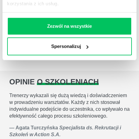
korzystania z ich usług.
wynosi
około 16%
ich rocznego
wynagrodzenia.
W przypadku menadżera
zwiększa się do 100%.
Zezwól na wszystkie
Szkolenie związane z:
RODO
Ustawa o ochronie danych osobowych
Spersonalizuj
Ochrona danych osobowych
Ochrona danych osobowych ustawa
OPINIE
O SZKOLENIACH
Trenerzy wykazali się dużą wiedzą i doświadczeniem
w prowadzeniu warsztatów. Każdy z nich stosował
indywidualne podejście do uczestnika, co wpływało na
efektywność całego procesu szkoleniowego.
Agata Turczyńska
Specjalista ds. Rekrutacji i
Szkoleń w Action S.A.