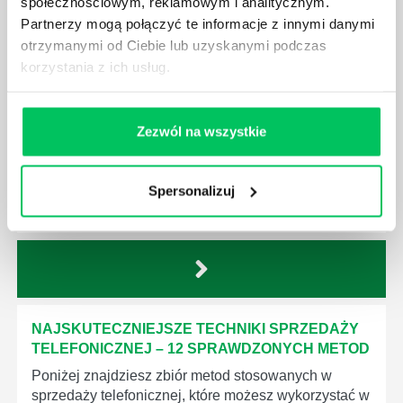
społecznościowym, reklamowym i analitycznym.
Partnerzy mogą połączyć te informacje z innymi danymi
ZOBACZ
OSTATNIE ARTYKUŁY
otrzymanymi od Ciebie lub uzyskanymi podczas
z tej strefy wiedzy
korzystania z ich usług.
PRAKTYCZNY TRENING ROZMÓW
SPRZEDAŻOWYCH - TECHNIKI I ĆWICZENIA
Zezwól na wszystkie
Trening rozmów sprzedażowych to rozwijanie
kompetencji ułatwiających skuteczną komunikację z
klientami, a także pomagających pokonywać
Spersonalizuj
handlowcom kolejne etapy lejka sprzedażowego.
NAJSKUTECZNIEJSZE TECHNIKI SPRZEDAŻY
TELEFONICZNEJ – 12 SPRAWDZONYCH METOD
Poniżej znajdziesz zbiór metod stosowanych w
sprzedaży telefonicznej, które możesz wykorzystać w