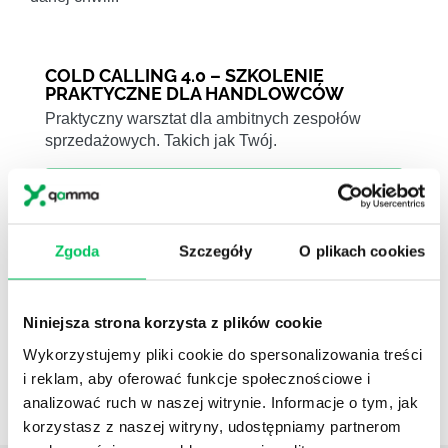
COLD CALLING 4.0 – SZKOLENIE
PRAKTYCZNE DLA HANDLOWCÓW
Praktyczny warsztat dla ambitnych zespołów
sprzedażowych. Takich jak Twój.
ZOBACZ SZKOLENIE
Zgoda
Szczegóły
O plikach cookies
NEWSLETTER HR
Zapisz się na nasz
narzędziowy newsletter
dla praktyków HR
. Rozwijaj się z partnerem,
Niniejsza strona korzysta z plików cookie
który naprawdę rozumie HR i biznes
Wykorzystujemy pliki cookie do spersonalizowania treści
i reklam, aby oferować funkcje społecznościowe i
ZAPISZ SIĘ
analizować ruch w naszej witrynie. Informacje o tym, jak
korzystasz z naszej witryny, udostępniamy partnerom