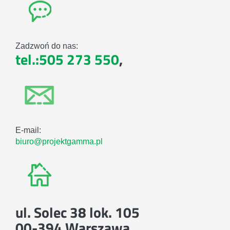
Zadzwoń do nas:
tel.:505 273 550
,
E-mail:
biuro@projektgamma.pl
ul. Solec 38 lok. 105
00-394 Warszawa