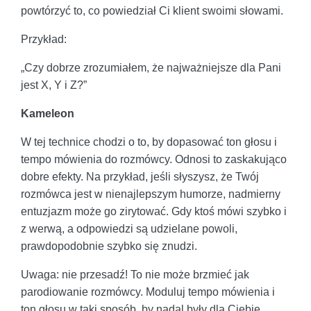
powtórzyć to, co powiedział Ci klient swoimi słowami.
Przykład:
„Czy dobrze zrozumiałem, że najważniejsze dla Pani
jest X, Y i Z?”
Kameleon
W tej technice chodzi o to, by dopasować ton głosu i
tempo mówienia do rozmówcy. Odnosi to zaskakująco
dobre efekty. Na przykład, jeśli słyszysz, że Twój
rozmówca jest w nienajlepszym humorze, nadmierny
entuzjazm może go zirytować. Gdy ktoś mówi szybko i
z werwą, a odpowiedzi są udzielane powoli,
prawdopodobnie szybko się znudzi.
Uwaga: nie przesadź! To nie może brzmieć jak
parodiowanie rozmówcy. Moduluj tempo mówienia i
ton głosu w taki sposób, by nadal były dla Ciebie