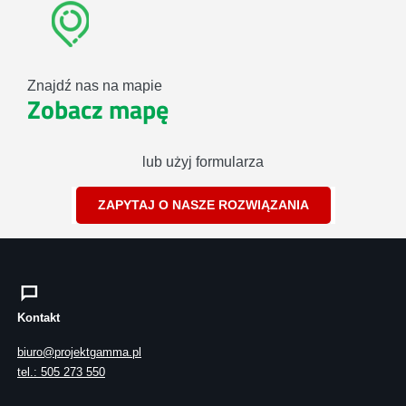
Znajdź nas na mapie
Zobacz mapę
lub użyj formularza
ZAPYTAJ O NASZE ROZWIĄZANIA
Kontakt
biuro@projektgamma.pl
tel.: 505 273 550