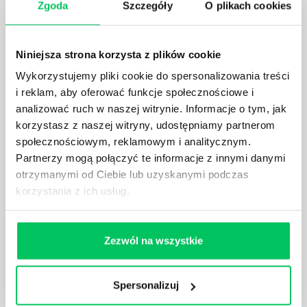
Prawo wodne to dość skomplikowane prawo w
Zgoda
Szczegóły
O plikach cookies
ustawodawstwie polskim. Na czym dokładniej ono
polega? Kogo w zasadzie obowiązuje? Jak wygląda
egzekwowanie prawa wodnego? Na te pytania
Niniejsza strona korzysta z plików cookie
odpowiemy pokrótce poniżej.
Wykorzystujemy pliki cookie do spersonalizowania treści
i reklam, aby oferować funkcje społecznościowe i
analizować ruch w naszej witrynie. Informacje o tym, jak
korzystasz z naszej witryny, udostępniamy partnerom
społecznościowym, reklamowym i analitycznym.
GDZIE MOŻEMY ZAPOZNAĆ SIĘ Z
Partnerzy mogą połączyć te informacje z innymi danymi
WYMAGANIAMI NORM JAKOŚCI WYROBÓW
otrzymanymi od Ciebie lub uzyskanymi podczas
MEDYCZNYCH?
korzystania z ich usług.
W związku z ogromnym rozwojem dzisiejszego
społeczeństwa wprowadzane jest coraz więcej reguł,
które mają za zadanie poprawić poszczególne
Zezwól na wszystkie
dziedziny gospodarki. Dzięki nim wszystkie firmy
będą zobowiązane przestrzegać zasad, których
wprowadzenie dąży do ujednolicenia jakości
Spersonalizuj
produktów, które trafiają do klientów.