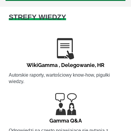
STREFY WIEDZY
WikiGamma
,
Delegowanie
,
HR
Autorskie raporty, wartościowy know-how, pigułki
wiedzy.
Gamma Q&A
Odpowiedzi na często pojawiające się pytania z