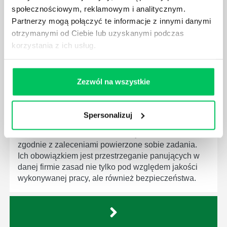
będą zobowiązane przestrzegać zasad, których
społecznościowym, reklamowym i analitycznym.
wprowadzenie dąży do ujednolicenia jakości
Partnerzy mogą połączyć te informacje z innymi danymi
produktów, które trafiają do klientów.
otrzymanymi od Ciebie lub uzyskanymi podczas
korzystania z ich usług.
Zezwól na wszystkie
CZYM ZAJMUJE SIĘ AUDYTOR WEWNĘTRZNY
LABORATORIUM?
Spersonalizuj
W każdym miejscu pracy osoby zatrudnione na
poszczególne stanowiska muszą wykonywać
zgodnie z zaleceniami powierzone sobie zadania.
Ich obowiązkiem jest przestrzeganie panujących w
danej firmie zasad nie tylko pod względem jakości
wykonywanej pracy, ale również bezpieczeństwa.