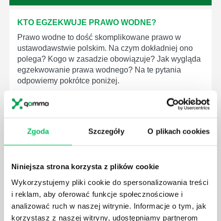
KTO EGZEKWUJE PRAWO WODNE?
Prawo wodne to dość skomplikowane prawo w
ustawodawstwie polskim. Na czym dokładniej ono
polega? Kogo w zasadzie obowiązuje? Jak wygląda
egzekwowanie prawa wodnego? Na te pytania
odpowiemy pokrótce poniżej.
Zgoda
Szczegóły
O plikach cookies
GDZIE MOŻEMY ZAPOZNAĆ SIĘ Z
WYMAGANIAMI NORM JAKOŚCI WYROBÓW
Niniejsza strona korzysta z plików cookie
MEDYCZNYCH?
Wykorzystujemy pliki cookie do spersonalizowania treści
W związku z ogromnym rozwojem dzisiejszego
i reklam, aby oferować funkcje społecznościowe i
społeczeństwa wprowadzane jest coraz więcej reguł,
które mają za zadanie poprawić poszczególne
analizować ruch w naszej witrynie. Informacje o tym, jak
dziedziny gospodarki. Dzięki nim wszystkie firmy
korzystasz z naszej witryny, udostępniamy partnerom