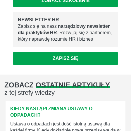
ZOBACZ SZKOLENIE
NEWSLETTER HR
Zapisz się na nasz
narzędziowy newsletter
dla praktyków HR
. Rozwijaj się z partnerem,
który naprawdę rozumie HR i biznes
ZAPISZ SIĘ
ZOBACZ
OSTATNIE ARTYKUŁY
z tej strefy wiedzy
KIEDY NASTĄPI ZMIANA USTAWY O
ODPADACH?
Ustawa o odpadach jest dość istotną ustawą dla
każdej firmy. Kiedy dokładnie nowe przepisy wejdą w