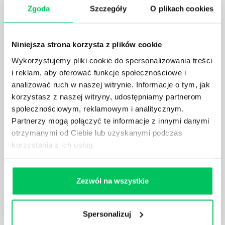
Zgoda
Szczegóły
O plikach cookies
Prawo wodne to dość skomplikowane prawo w
ustawodawstwie polskim. Na czym dokładniej ono
polega? Kogo w zasadzie obowiązuje? Jak wygląda
Niniejsza strona korzysta z plików cookie
egzekwowanie prawa wodnego? Na te pytania
odpowiemy pokrótce poniżej.
Wykorzystujemy pliki cookie do spersonalizowania treści
i reklam, aby oferować funkcje społecznościowe i
analizować ruch w naszej witrynie. Informacje o tym, jak
korzystasz z naszej witryny, udostępniamy partnerom
społecznościowym, reklamowym i analitycznym.
Partnerzy mogą połączyć te informacje z innymi danymi
GDZIE MOŻEMY ZAPOZNAĆ SIĘ Z
otrzymanymi od Ciebie lub uzyskanymi podczas
WYMAGANIAMI NORM JAKOŚCI WYROBÓW
korzystania z ich usług.
MEDYCZNYCH?
W związku z ogromnym rozwojem dzisiejszego
społeczeństwa wprowadzane jest coraz więcej reguł,
Zezwól na wszystkie
które mają za zadanie poprawić poszczególne
dziedziny gospodarki. Dzięki nim wszystkie firmy
będą zobowiązane przestrzegać zasad, których
Spersonalizuj
wprowadzenie dąży do ujednolicenia jakości