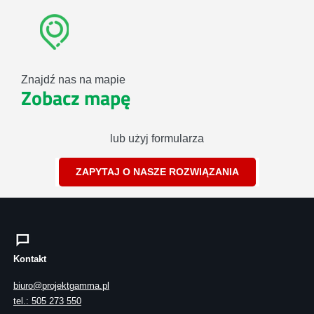
Znajdź nas na mapie
Zobacz mapę
lub użyj formularza
ZAPYTAJ O NASZE ROZWIĄZANIA
Kontakt
biuro@projektgamma.pl
tel.: 505 273 550