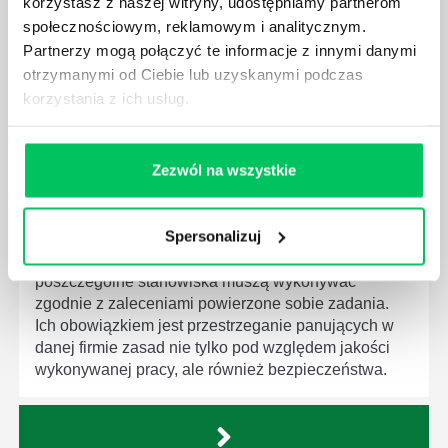
korzystasz z naszej witryny, udostępniamy partnerom
dziedziny gospodarki. Dzięki nim wszystkie firmy
społecznościowym, reklamowym i analitycznym.
będą zobowiązane przestrzegać zasad, których
Partnerzy mogą połączyć te informacje z innymi danymi
wprowadzenie dąży do ujednolicenia jakości
otrzymanymi od Ciebie lub uzyskanymi podczas
produktów, które trafiają do klientów.
korzystania z ich usług.
Zezwól na wszystkie
CZYM ZAJMUJE SIĘ AUDYTOR WEWNĘTRZNY
LABORATORIUM?
Spersonalizuj
W każdym miejscu pracy osoby zatrudnione na
poszczególne stanowiska muszą wykonywać
zgodnie z zaleceniami powierzone sobie zadania.
Ich obowiązkiem jest przestrzeganie panujących w
danej firmie zasad nie tylko pod względem jakości
wykonywanej pracy, ale również bezpieczeństwa.