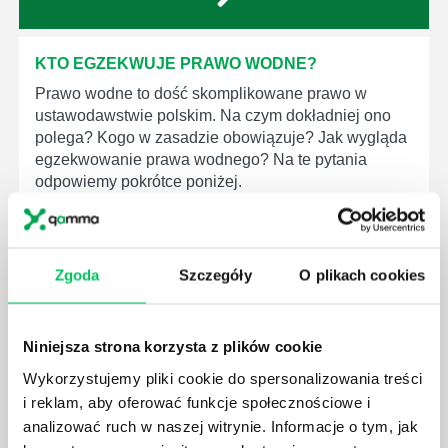
KTO EGZEKWUJE PRAWO WODNE?
Prawo wodne to dość skomplikowane prawo w
ustawodawstwie polskim. Na czym dokładniej ono
polega? Kogo w zasadzie obowiązuje? Jak wygląda
egzekwowanie prawa wodnego? Na te pytania
odpowiemy pokrótce poniżej.
Zgoda
Szczegóły
O plikach cookies
GDZIE MOŻEMY ZAPOZNAĆ SIĘ Z
WYMAGANIAMI NORM JAKOŚCI WYROBÓW
Niniejsza strona korzysta z plików cookie
MEDYCZNYCH?
Wykorzystujemy pliki cookie do spersonalizowania treści
W związku z ogromnym rozwojem dzisiejszego
i reklam, aby oferować funkcje społecznościowe i
społeczeństwa wprowadzane jest coraz więcej reguł,
analizować ruch w naszej witrynie. Informacje o tym, jak
które mają za zadanie poprawić poszczególne