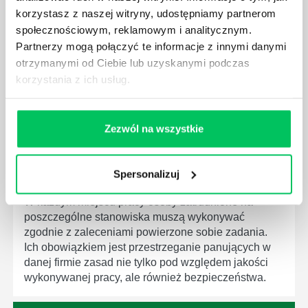
korzystasz z naszej witryny, udostępniamy partnerom
które mają za zadanie poprawić poszczególne
dziedziny gospodarki. Dzięki nim wszystkie firmy
społecznościowym, reklamowym i analitycznym.
będą zobowiązane przestrzegać zasad, których
Partnerzy mogą połączyć te informacje z innymi danymi
wprowadzenie dąży do ujednolicenia jakości
otrzymanymi od Ciebie lub uzyskanymi podczas
produktów, które trafiają do klientów.
korzystania z ich usług.
Zezwól na wszystkie
CZYM ZAJMUJE SIĘ AUDYTOR WEWNĘTRZNY
Spersonalizuj
LABORATORIUM?
W każdym miejscu pracy osoby zatrudnione na
poszczególne stanowiska muszą wykonywać
zgodnie z zaleceniami powierzone sobie zadania.
Ich obowiązkiem jest przestrzeganie panujących w
danej firmie zasad nie tylko pod względem jakości
wykonywanej pracy, ale również bezpieczeństwa.