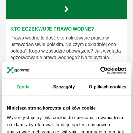
KTO EGZEKWUJE PRAWO WODNE?
Prawo wodne to dość skomplikowane prawo w
ustawodawstwie polskim. Na czym dokładniej ono
polega? Kogo w zasadzie obowiązuje? Jak wygląda
egzekwowanie prawa wodnego? Na te pytania
odpowiemy pokrótce poniżej.
Zgoda
Szczegóły
O plikach cookies
GDZIE MOŻEMY ZAPOZNAĆ SIĘ Z
Niniejsza strona korzysta z plików cookie
WYMAGANIAMI NORM JAKOŚCI WYROBÓW
MEDYCZNYCH?
Wykorzystujemy pliki cookie do spersonalizowania treści
i reklam, aby oferować funkcje społecznościowe i
W związku z ogromnym rozwojem dzisiejszego
analizować ruch w naszej witrynie. Informacje o tym, jak
społeczeństwa wprowadzane jest coraz więcej reguł,