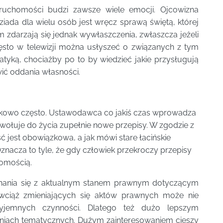
ruchomości budzi zawsze wiele emocji. Ojcowizna
iada dla wielu osób jest wręcz sprawą świętą, której
 zdarzają się jednak wywłaszczenia, zwłaszcza jeżeli
zęsto w telewizji można usłyszeć o związanych z tym
atyką, chociażby po to by wiedzieć jakie przysługują
ić oddania własności.
unkowo często. Ustawodawca co jakiś czas wprowadza
owołuje do życia zupełnie nowe przepisy. W zgodzie z
 jest obowiązkowa, a jak mówi stare łacińskie
znacza to tyle, że gdy człowiek przekroczy przepisy
jomością.
oznania się z aktualnym stanem prawnym dotyczącym
ę wciąż zmieniających się aktów prawnych może nie
zyjemnych czynności. Dlatego też dużo lepszym
eniach tematycznych. Dużym zainteresowaniem cieszy