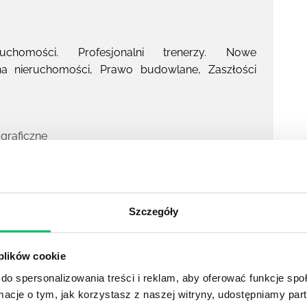
homości. Profesjonalni trenerzy. Nowe
na nieruchomości, Prawo budowlane, Zaszłości
ograficzne
Szczegóły
YKUŁY
 plików cookie
do spersonalizowania treści i reklam, aby oferować funkcje sp
ormacje o tym, jak korzystasz z naszej witryny, udostępniamy p