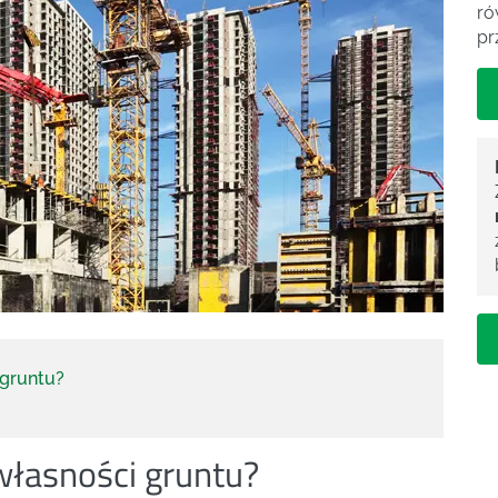
ró
pr
 gruntu?
własności gruntu?