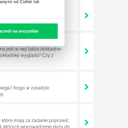
anymi od Ciebie lub
 życie? Od kiedy ich
ezwól na wszystkie
a jest w niej także dokładnie
dokładniej wygląda? Czy z
lega? Kogo w zasadzie
j.
 które mają za zadanie poprawić
ad, których wprowadzenie dąży do