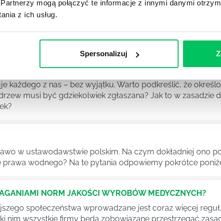
Partnerzy mogą połączyć te informacje z innymi danymi otrzym
DPADACH?
nia z ich usług.
awą dla każdej firmy. Kiedy dokładnie nowe przepisy wejdą w
ekwowane? Z czym trzeba się tutaj na pewno liczyć?
Spersonalizuj
Z
NIE ŚRODOWISKA - CO WARTO WIEDZIEĆ?
 każdego z nas – bez wyjątku. Warto podkreślić, że określon
 drzew musi być gdziekolwiek zgłaszana? Jak to w zasadzie 
iek?
awo w ustawodawstwie polskim. Na czym dokładniej ono po
 prawa wodnego? Na te pytania odpowiemy pokrótce poniże
MAGANIAMI NORM JAKOŚCI WYROBÓW MEDYCZNYCH?
szego społeczeństwa wprowadzane jest coraz więcej reguł,
ęki nim wszystkie firmy będą zobowiązane przestrzegać zas