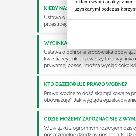
reklamowym i analitycznym. 
KIEDY NASTĄPI ZMIANA USTAWY O O
uzyskanymi podczas korzysta
Ustawa o odpadach jest dość istotną ust
przestrzeganie będzie już normalnie egz
WYCINKA DRZEW A USTAWA O OCHRO
Ustawa o ochronie środowiska obowiązuje
kwestia wycinki drzew. Czy taka wycinka
prywatnej posesji można wyciąć cokolw
KTO EGZEKWUJE PRAWO WODNE?
Prawo wodne to dość skomplikowane pr
obowiązuje? Jak wygląda egzekwowanie
GDZIE MOŻEMY ZAPOZNAĆ SIĘ Z WY
W związku z ogromnym rozwojem dzisiej
poszczególne dziedziny gospodarki. Dzi