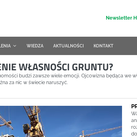
Newsletter 
LENIA
WIEDZA
AKTUALNOŚCI
KONTAKT
ENIE WŁASNOŚCI GRUNTU?
omości budzi zawsze wiele emocji. Ojcowizna będąca we wła
żna za nic w świecie naruszyć.
P
Wa
an
ro
do