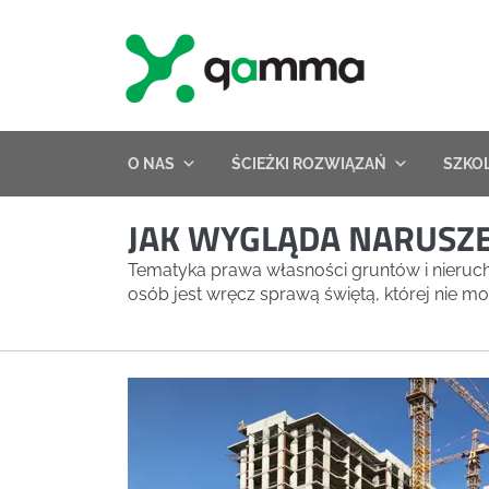
Skip
to
content
O NAS
ŚCIEŻKI ROZWIĄZAŃ
SZKO
JAK WYGLĄDA NARUSZ
Tematyka prawa własności gruntów i nieruch
osób jest wręcz sprawą świętą, której nie mo