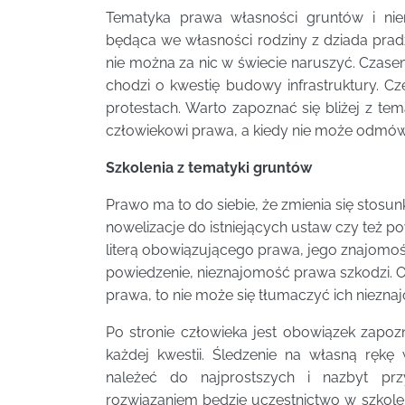
Tematyka prawa własności gruntów i nie
będąca we własności rodziny z dziada pradz
nie można za nic w świecie naruszyć. Czasem
chodzi o kwestię budowy infrastruktury. C
protestach. Warto zapoznać się bliżej z tem
człowiekowi prawa, a kiedy nie może odmów
Szkolenia z tematyki gruntów
Prawo ma to do siebie, że zmienia się stos
nowelizacje do istniejących ustaw czy też p
literą obowiązującego prawa, jego znajomość
powiedzenie, nieznajomość prawa szkodzi. O
prawa, to nie może się tłumaczyć ich niezna
Po stronie człowieka jest obowiązek zap
każdej kwestii. Śledzenie na własną ręk
należeć do najprostszych i nazbyt pr
rozwiązaniem będzie uczestnictwo w szkol