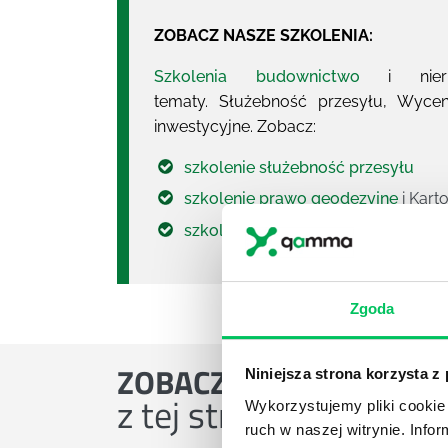
ZOBACZ NASZE SZKOLENIA:
Szkolenia budownictwo
i nieruc
tematy. Służebność przesyłu, Wyce
inwestycyjne. Zobacz:
szkolenie służebność przesyłu
szkolenie prawo geodezyjne
i Kart
szkolenie użytkowanie wieczyste
Zgoda
ZOBACZ
OSTATNIE ART
Niniejsza strona korzysta z
z tej strefy wiedzy
Wykorzystujemy pliki cookie 
ruch w naszej witrynie. Inf