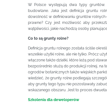
W Polsce występują dwa typy gruntów. J
budowlane. Jaka jest definicja gruntu rol
dowolność w definiowaniu gruntów rolnych cz
prawne? Czy jest możliwość aby przekszta
wątpliwości, jakie nachodzą osoby planujące
Co to są grunty rolne?
Definicja gruntu rolnego została ściśle okre
wszelkie użytki rolne, ale nie tylko. Prócz u
włączone także działki, które leżą pod staw
bezpośrednio służą do produkcji rolnej, na
ogrodów botanicznych także wiejskich parkó
wiedzieć, że grunty rolne podlegają szczegól
aby grunty tego typu nie pozostawały zabu
wskazanego obszaru. Jest to proces dwuetap
Szkolenia dla deweloperów