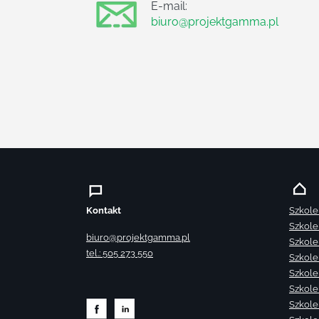
E-mail:
biuro@projektgamma.pl
Kontakt
Szkole
Szkole
biuro@projektgamma.pl
Szkole
tel.: 505 273 550
Szkole
Szkole
Szkole
Szkole