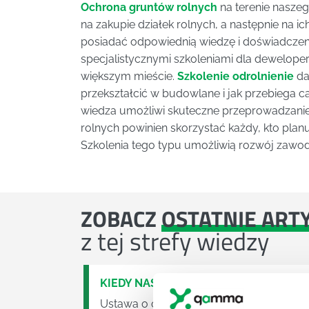
Ochrona gruntów rolnych
na terenie naszeg
na zakupie działek rolnych, a następnie na i
posiadać odpowiednią wiedzę i doświadczeni
specjalistycznymi szkoleniami dla dewelop
większym mieście.
Szkolenie odrolnienie
da
przekształcić w budowlane i jak przebiega c
wiedza umożliwi skuteczne przeprowadzanie
rolnych powinien skorzystać każdy, kto pla
Szkolenia tego typu umożliwią rozwój zawo
ZOBACZ
OSTATNIE ART
z tej strefy wiedzy
KIEDY NASTĄPI ZMIANA USTAWY O O
Ustawa o odpadach jest dość istotną ust