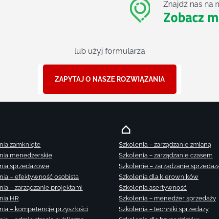
Znajdź nas na 
Zobacz m
lub użyj formularza
ZAPYTAJ O NASZE ROZWIĄZANIA
nia zamknięte
Szkolenia – zarządzanie zmianą
nia menedżerskie
Szkolenia – zarządzanie czasem
nia sprzedażowe
Szkolenie – zarządzanie sprzedaż
nia – efektywność osobista
Szkolenia dla kierowników
nia – zarządzanie projektami
Szkolenia asertywność
nia HR
Szkolenia – menedżer sprzedaży
nia – kompetencje przyszłości
Szkolenia – techniki sprzedaży