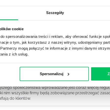
ekwowane? Z czym trzeba się tutaj na pewno liczyć?
Szczegóły
NIE ŚRODOWISKA - CO WARTO WIEDZIEĆ?
 każdego z nas – bez wyjątku. Warto podkreślić, że określon
 plików cookie
 drzew musi być gdziekolwiek zgłaszana? Jak to w zasadzie 
do spersonalizowania treści i reklam, aby oferować funkcje sp
iek?
ormacje o tym, jak korzystasz z naszej witryny, udostępniamy p
Partnerzy mogą połączyć te informacje z innymi danymi otrzym
nia z ich usług.
awo w ustawodawstwie polskim. Na czym dokładniej ono po
 prawa wodnego? Na te pytania odpowiemy pokrótce poniże
Spersonalizuj
Z
MAGANIAMI NORM JAKOŚCI WYROBÓW MEDYCZNYCH?
szego społeczeństwa wprowadzane jest coraz więcej reguł,
ęki nim wszystkie firmy będą zobowiązane przestrzegać zas
fiają do klientów.