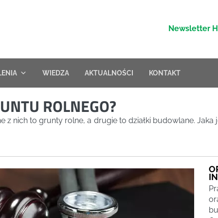
Newsletter 
LENIA
WIEDZA
AKTUALNOŚCI
KONTAKT
GRUNTU ROLNEGO?
nich to grunty rolne, a drugie to działki budowlane. Jaka je
O
I
Pr
or
bu