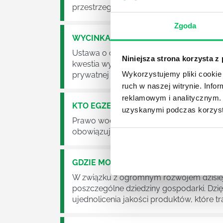
przestrzeganie będzie już normalnie egz
Zgoda
WYCINKA DRZEW A USTAWA O OCHRO
Ustawa o ochronie środowiska obowiązuje
Niniejsza strona korzysta z
kwestia wycinki drzew. Czy taka wycinka
Wykorzystujemy pliki cookie 
prywatnej posesji można wyciąć cokolw
ruch w naszej witrynie. Inf
reklamowym i analitycznym. 
KTO EGZEKWUJE PRAWO WODNE?
uzyskanymi podczas korzysta
Prawo wodne to dość skomplikowane pr
obowiązuje? Jak wygląda egzekwowanie
GDZIE MOŻEMY ZAPOZNAĆ SIĘ Z WY
W związku z ogromnym rozwojem dzisiej
poszczególne dziedziny gospodarki. Dzi
ujednolicenia jakości produktów, które tra