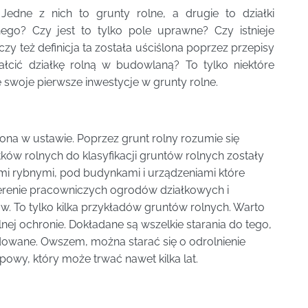
edne z nich to grunty rolne, a drugie to działki
nego? Czy jest to tylko pole uprawne? Czy istnieje
y też definicja ta została uściślona poprzez przepisy
łcić działkę rolną w budowlaną? To tylko niektóre
 swoje pierwsze inwestycje w grunty rolne.
ślona w ustawie. Poprzez grunt rolny rozumie się
żytków rolnych do klasyfikacji gruntów rolnych zostały
ami rybnymi, pod budynkami i urządzeniami które
 terenie pracowniczych ogrodów działkowych i
w. To tylko kilka przykładów gruntów rolnych. Warto
nej ochronie. Dokładane są wszelkie starania do tego,
dowane. Owszem, można starać się o odrolnienie
owy, który może trwać nawet kilka lat.