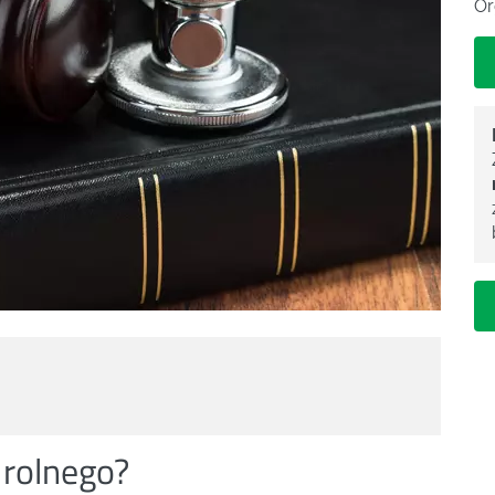
Or
u rolnego?