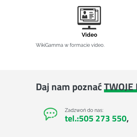
Video
WikiGamma w formacie video.
Daj nam poznać
TWOJE 
Zadzwoń do nas:
tel.:505 273 550
,