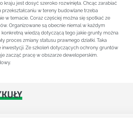
o kraju jest dosyć szeroko rozwinięta. Chcąc zarabiać
ch przekształcaniu w tereny budowlane trzeba
e w temacie. Coraz częściej można się spotkać ze
erów. Organizowane są obecnie niemal w każdym
 konkretną wiedzą dotyczącą tego jakie grunty można
ały proces zmiany statusu prawnego działki. Taka
 inwestycji. Ze szkoleń dotyczących ochrony gruntów
nuje zacząć pracę w obszarze deweloperskim.
dowy.
YKUŁY
DPADACH?
awą dla każdej firmy. Kiedy dokładnie nowe przepisy wejdą w