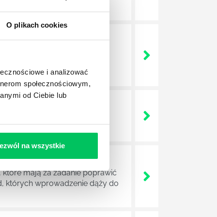
O plikach cookies
a jest w niej także dokładnie
dokładniej wygląda? Czy z
ołecznościowe i analizować
artnerom społecznościowym,
anymi od Ciebie lub
lega? Kogo w zasadzie
j.
ezwól na wszystkie
 które mają za zadanie poprawić
ad, których wprowadzenie dąży do