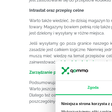
jest zastosowanie się do przepisów kodeksu
Intrastat oraz przepisy celne
Warto także wiedzieć, że dzisiaj magazyn to
towary. Magazyny bowiem pełnią rolę także
jest dzielony i wysyłany w różne miejsca.
Jeśli wysyłamy go poza granice naszego 
zasadzie jest całkiem logiczne. Niemniej 
muszą mieć wiedzę na temat przepisów celny
zainwestować w
intrastat szkolenie
oraz kur
Zarządzanie procesami logistycznymi w pr
Podsumowując – poniżej wymieniono najważn
Zgoda
Warto jeszcze mieć na uwadze, że do tego d
Dlatego też osoba zarządzająca magazynem 
poszczególnych przepisów.
Niniejsza strona korzysta z
Wykorzystujemy pliki cookie 