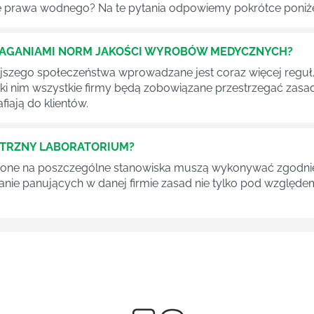
 prawa wodnego? Na te pytania odpowiemy pokrótce poniże
MAGANIAMI NORM JAKOŚCI WYROBÓW MEDYCZNYCH?
szego społeczeństwa wprowadzane jest coraz więcej reguł,
ęki nim wszystkie firmy będą zobowiązane przestrzegać zas
fiają do klientów.
ĘTRZNY LABORATORIUM?
one na poszczególne stanowiska muszą wykonywać zgodnie 
ganie panujących w danej firmie zasad nie tylko pod względe