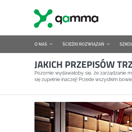
Skip
to
content
O NAS
ŚCIEŻKI ROZWIĄZAŃ
SZKO
JAKICH PRZEPISÓW TR
Pozornie wydawałoby się, że zarządzanie 
się zupełnie inaczej! Przede wszystkim bo