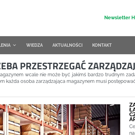
Newsletter 
LENIA
WIEDZA
AKTUALNOŚCI
KONTAKT
ZEBA PRZESTRZEGAĆ ZARZĄDZ
magazynem wcale nie może być jakimś bardzo trudnym zada
wiem każda osoba zarządzająca magazynem musi postępować
Z
Ł
C
AP
Ce
na