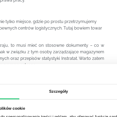
 prawa pracy.
 nie tylko miejsce, gdzie po prostu przetrzymujemy
 pewnych centrów logistycznych. Tutaj bowiem towar
kraju, to musi mieć on stosowne dokumenty – co w
jednak w związku z tym osoby zarządzające magazynem
ch oraz przepisów statystyki Instratat. Warto zatem
s z prawa celnego.
zedsiębiorstwie
iejsze przepisy, które regulują pracę w magazynie.
Szczegóły
ochodzą różne przepisy wewnętrzne firmy itp.
powinna być cały czas doszkalana w zakresie
 plików cookie
do spersonalizowania treści i reklam, aby oferować funkcje sp