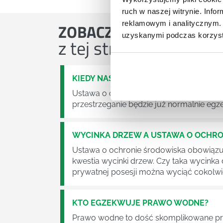
ruch w naszej witrynie. Inf
reklamowym i analitycznym. 
ZOBACZ
OSTATNIE ART
uzyskanymi podczas korzysta
z tej strefy wiedzy
KIEDY NASTĄPI ZMIANA USTAWY O O
Ustawa o odpadach jest dość istotną ust
przestrzeganie będzie już normalnie egz
WYCINKA DRZEW A USTAWA O OCHRO
Ustawa o ochronie środowiska obowiązuje
kwestia wycinki drzew. Czy taka wycinka
prywatnej posesji można wyciąć cokolw
KTO EGZEKWUJE PRAWO WODNE?
Prawo wodne to dość skomplikowane pr