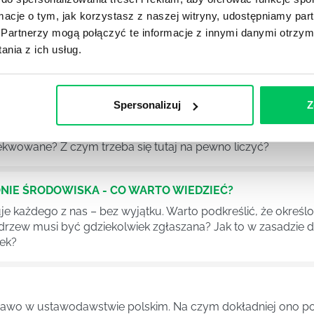
ormacje o tym, jak korzystasz z naszej witryny, udostępniamy p
Partnerzy mogą połączyć te informacje z innymi danymi otrzym
YKUŁY
nia z ich usług.
Spersonalizuj
Z
DPADACH?
awą dla każdej firmy. Kiedy dokładnie nowe przepisy wejdą w
ekwowane? Z czym trzeba się tutaj na pewno liczyć?
NIE ŚRODOWISKA - CO WARTO WIEDZIEĆ?
 każdego z nas – bez wyjątku. Warto podkreślić, że określon
 drzew musi być gdziekolwiek zgłaszana? Jak to w zasadzie 
iek?
awo w ustawodawstwie polskim. Na czym dokładniej ono po