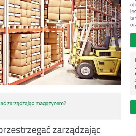
ob
le
ła
or
egać zarządzając magazynem?
przestrzegać zarządzając