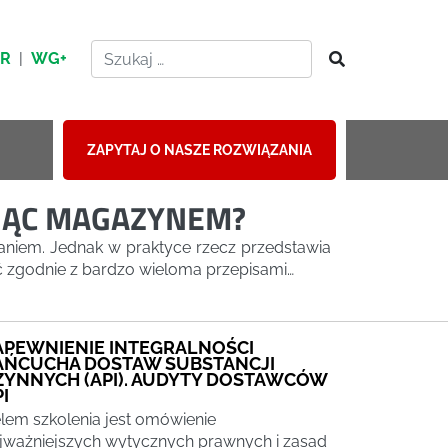
HR
|
WG+
ZAPYTAJ O NASZE ROZWIĄZANIA
AJĄC MAGAZYNEM?
niem. Jednak w praktyce rzecz przedstawia
 zgodnie z bardzo wieloma przepisami…
APEWNIENIE INTEGRALNOŚCI
AŃCUCHA DOSTAW SUBSTANCJI
ZYNNYCH (API). AUDYTY DOSTAWCÓW
I
lem szkolenia jest omówienie
jważniejszych wytycznych prawnych i zasad