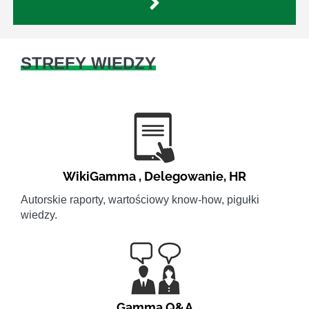
STREFY WIEDZY
WikiGamma
,
Delegowanie
,
HR
Autorskie raporty, wartościowy know-how, pigułki
wiedzy.
Gamma Q&A