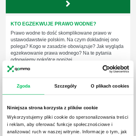
KTO EGZEKWUJE PRAWO WODNE?
Prawo wodne to dość skomplikowane prawo w
ustawodawstwie polskim. Na czym dokładniej ono
polega? Kogo w zasadzie obowiązuje? Jak wygląda
egzekwowanie prawa wodnego? Na te pytania
odpowiemy pokrótce poniżej.
Zgoda
Szczegóły
O plikach cookies
GDZIE MOŻEMY ZAPOZNAĆ SIĘ Z
WYMAGANIAMI NORM JAKOŚCI WYROBÓW
Niniejsza strona korzysta z plików cookie
MEDYCZNYCH?
Wykorzystujemy pliki cookie do spersonalizowania treści
W związku z ogromnym rozwojem dzisiejszego
i reklam, aby oferować funkcje społecznościowe i
społeczeństwa wprowadzane jest coraz więcej reguł,
analizować ruch w naszej witrynie. Informacje o tym, jak