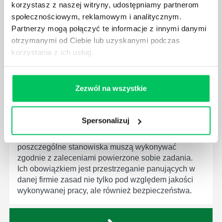
które mają za zadanie poprawić poszczególne
korzystasz z naszej witryny, udostępniamy partnerom
dziedziny gospodarki. Dzięki nim wszystkie firmy
społecznościowym, reklamowym i analitycznym.
będą zobowiązane przestrzegać zasad, których
Partnerzy mogą połączyć te informacje z innymi danymi
wprowadzenie dąży do ujednolicenia jakości
otrzymanymi od Ciebie lub uzyskanymi podczas
produktów, które trafiają do klientów.
korzystania z ich usług.
Zezwól na wszystkie
CZYM ZAJMUJE SIĘ AUDYTOR WEWNĘTRZNY
Spersonalizuj
LABORATORIUM?
W każdym miejscu pracy osoby zatrudnione na
poszczególne stanowiska muszą wykonywać
zgodnie z zaleceniami powierzone sobie zadania.
Ich obowiązkiem jest przestrzeganie panujących w
danej firmie zasad nie tylko pod względem jakości
wykonywanej pracy, ale również bezpieczeństwa.