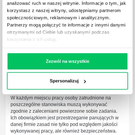
W związku z ogromnym rozwojem dzisiejszego
analizować ruch w naszej witrynie. Informacje o tym, jak
społeczeństwa wprowadzane jest coraz więcej reguł,
korzystasz z naszej witryny, udostępniamy partnerom
które mają za zadanie poprawić poszczególne
społecznościowym, reklamowym i analitycznym.
dziedziny gospodarki. Dzięki nim wszystkie firmy
Partnerzy mogą połączyć te informacje z innymi danymi
będą zobowiązane przestrzegać zasad, których
otrzymanymi od Ciebie lub uzyskanymi podczas
wprowadzenie dąży do ujednolicenia jakości
korzystania z ich usług.
produktów, które trafiają do klientów.
Zezwól na wszystkie
Spersonalizuj
CZYM ZAJMUJE SIĘ AUDYTOR WEWNĘTRZNY
LABORATORIUM?
W każdym miejscu pracy osoby zatrudnione na
poszczególne stanowiska muszą wykonywać
zgodnie z zaleceniami powierzone sobie zadania.
Ich obowiązkiem jest przestrzeganie panujących w
danej firmie zasad nie tylko pod względem jakości
wykonywanej pracy, ale również bezpieczeństwa.