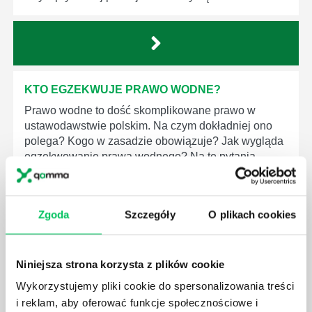
KTO EGZEKWUJE PRAWO WODNE?
Prawo wodne to dość skomplikowane prawo w
ustawodawstwie polskim. Na czym dokładniej ono
polega? Kogo w zasadzie obowiązuje? Jak wygląda
egzekwowanie prawa wodnego? Na te pytania
odpowiemy pokrótce poniżej.
Zgoda
Szczegóły
O plikach cookies
Niniejsza strona korzysta z plików cookie
GDZIE MOŻEMY ZAPOZNAĆ SIĘ Z
WYMAGANIAMI NORM JAKOŚCI WYROBÓW
Wykorzystujemy pliki cookie do spersonalizowania treści
MEDYCZNYCH?
i reklam, aby oferować funkcje społecznościowe i