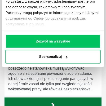
korzystasz z naszej witryny, udostępniamy partnerom
dziedziny gospodarki. Dzięki nim wszystkie firmy
społecznościowym, reklamowym i analitycznym.
będą zobowiązane przestrzegać zasad, których
Partnerzy mogą połączyć te informacje z innymi danymi
wprowadzenie dąży do ujednolicenia jakości
otrzymanymi od Ciebie lub uzyskanymi podczas
produktów, które trafiają do klientów.
korzystania z ich usług.
Zezwól na wszystkie
CZYM ZAJMUJE SIĘ AUDYTOR WEWNĘTRZNY
LABORATORIUM?
Spersonalizuj
W każdym miejscu pracy osoby zatrudnione na
poszczególne stanowiska muszą wykonywać
zgodnie z zaleceniami powierzone sobie zadania.
Ich obowiązkiem jest przestrzeganie panujących w
danej firmie zasad nie tylko pod względem jakości
wykonywanej pracy, ale również bezpieczeństwa.