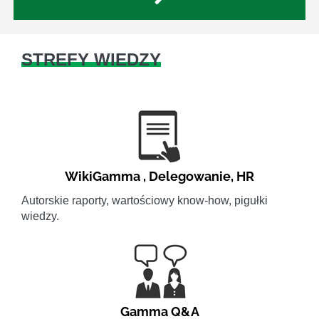
STREFY WIEDZY
WikiGamma
,
Delegowanie
,
HR
Autorskie raporty, wartościowy know-how, pigułki
wiedzy.
Gamma Q&A