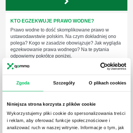
KTO EGZEKWUJE PRAWO WODNE?
Prawo wodne to dość skomplikowane prawo w
ustawodawstwie polskim. Na czym dokładniej ono
polega? Kogo w zasadzie obowiązuje? Jak wygląda
egzekwowanie prawa wodnego? Na te pytania
odpowiemy pokrótce poniżej.
Zgoda
Szczegóły
O plikach cookies
GDZIE MOŻEMY ZAPOZNAĆ SIĘ Z
WYMAGANIAMI NORM JAKOŚCI WYROBÓW
Niniejsza strona korzysta z plików cookie
MEDYCZNYCH?
Wykorzystujemy pliki cookie do spersonalizowania treści
W związku z ogromnym rozwojem dzisiejszego
i reklam, aby oferować funkcje społecznościowe i
społeczeństwa wprowadzane jest coraz więcej reguł,
analizować ruch w naszej witrynie. Informacje o tym, jak
które mają za zadanie poprawić poszczególne