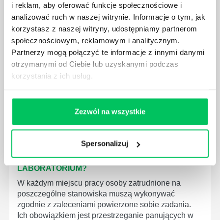
WYMAGANIAMI NORM JAKOŚCI WYROBÓW
i reklam, aby oferować funkcje społecznościowe i
MEDYCZNYCH?
analizować ruch w naszej witrynie. Informacje o tym, jak
W związku z ogromnym rozwojem dzisiejszego
korzystasz z naszej witryny, udostępniamy partnerom
społeczeństwa wprowadzane jest coraz więcej reguł,
społecznościowym, reklamowym i analitycznym.
które mają za zadanie poprawić poszczególne
Partnerzy mogą połączyć te informacje z innymi danymi
dziedziny gospodarki. Dzięki nim wszystkie firmy
otrzymanymi od Ciebie lub uzyskanymi podczas
będą zobowiązane przestrzegać zasad, których
korzystania z ich usług.
wprowadzenie dąży do ujednolicenia jakości
produktów, które trafiają do klientów.
Zezwól na wszystkie
Spersonalizuj
CZYM ZAJMUJE SIĘ AUDYTOR WEWNĘTRZNY
LABORATORIUM?
W każdym miejscu pracy osoby zatrudnione na
poszczególne stanowiska muszą wykonywać
zgodnie z zaleceniami powierzone sobie zadania.
Ich obowiązkiem jest przestrzeganie panujących w