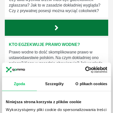
zgłaszana? Jak to w zasadzie dokładniej wygląda?
Czy z prywatnej posesji można wyciąć cokolwiek?
KTO EGZEKWUJE PRAWO WODNE?
Prawo wodne to dość skomplikowane prawo w
ustawodawstwie polskim. Na czym dokładniej ono
polega? Kogo w zasadzie obowiązuje? Jak wygląda
egzekwowanie prawa wodnego? Na te pytania
odpowiemy pokrótce poniżej.
Zgoda
Szczegóły
O plikach cookies
Niniejsza strona korzysta z plików cookie
GDZIE MOŻEMY ZAPOZNAĆ SIĘ Z
Wykorzystujemy pliki cookie do spersonalizowania treści