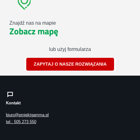
Znajdź nas na mapie
Zobacz mapę
lub użyj formularza
ZAPYTAJ O NASZE ROZWIĄZANIA
Kontakt
biuro@projektgamma.pl
tel.: 505 273 550