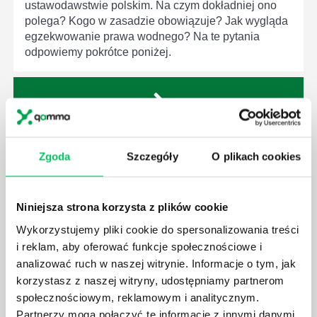
ustawodawstwie polskim. Na czym dokładniej ono
polega? Kogo w zasadzie obowiązuje? Jak wygląda
egzekwowanie prawa wodnego? Na te pytania
odpowiemy pokrótce poniżej.
GDZIE MOŻEMY ZAPOZNAĆ SIĘ Z
Zgoda
Szczegóły
O plikach cookies
WYMAGANIAMI NORM JAKOŚCI WYROBÓW
MEDYCZNYCH?
W związku z ogromnym rozwojem dzisiejszego
Niniejsza strona korzysta z plików cookie
społeczeństwa wprowadzane jest coraz więcej reguł,
Wykorzystujemy pliki cookie do spersonalizowania treści
które mają za zadanie poprawić poszczególne
dziedziny gospodarki. Dzięki nim wszystkie firmy
i reklam, aby oferować funkcje społecznościowe i
będą zobowiązane przestrzegać zasad, których
analizować ruch w naszej witrynie. Informacje o tym, jak
wprowadzenie dąży do ujednolicenia jakości
korzystasz z naszej witryny, udostępniamy partnerom
produktów, które trafiają do klientów.
społecznościowym, reklamowym i analitycznym.
Partnerzy mogą połączyć te informacje z innymi danymi