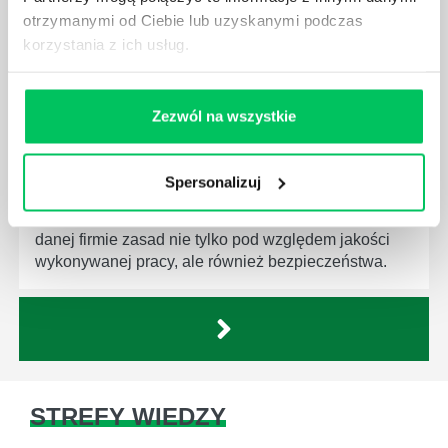
otrzymanymi od Ciebie lub uzyskanymi podczas
korzystania z ich usług.
CZYM ZAJMUJE SIĘ AUDYTOR WEWNĘTRZNY
Zezwól na wszystkie
LABORATORIUM?
W każdym miejscu pracy osoby zatrudnione na
poszczególne stanowiska muszą wykonywać
Spersonalizuj
zgodnie z zaleceniami powierzone sobie zadania.
Ich obowiązkiem jest przestrzeganie panujących w
danej firmie zasad nie tylko pod względem jakości
wykonywanej pracy, ale również bezpieczeństwa.
STREFY WIEDZY