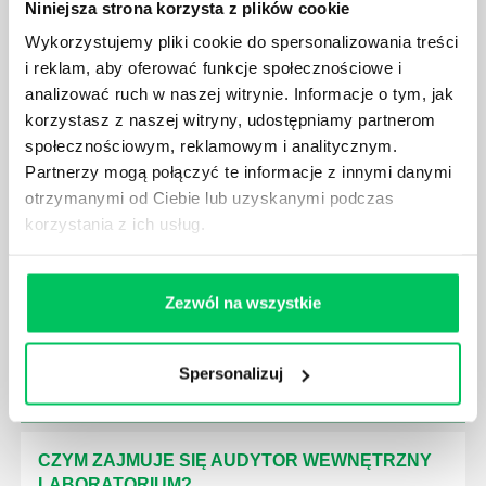
Niniejsza strona korzysta z plików cookie
Wykorzystujemy pliki cookie do spersonalizowania treści
i reklam, aby oferować funkcje społecznościowe i
GDZIE MOŻEMY ZAPOZNAĆ SIĘ Z
analizować ruch w naszej witrynie. Informacje o tym, jak
WYMAGANIAMI NORM JAKOŚCI WYROBÓW
korzystasz z naszej witryny, udostępniamy partnerom
MEDYCZNYCH?
społecznościowym, reklamowym i analitycznym.
Partnerzy mogą połączyć te informacje z innymi danymi
W związku z ogromnym rozwojem dzisiejszego
społeczeństwa wprowadzane jest coraz więcej reguł,
otrzymanymi od Ciebie lub uzyskanymi podczas
które mają za zadanie poprawić poszczególne
korzystania z ich usług.
dziedziny gospodarki. Dzięki nim wszystkie firmy
będą zobowiązane przestrzegać zasad, których
wprowadzenie dąży do ujednolicenia jakości
Zezwól na wszystkie
produktów, które trafiają do klientów.
Spersonalizuj
CZYM ZAJMUJE SIĘ AUDYTOR WEWNĘTRZNY
LABORATORIUM?