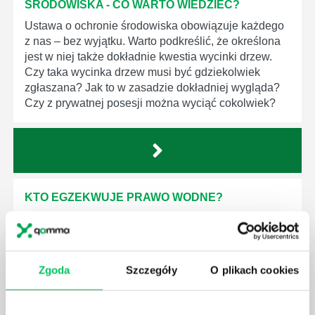
ŚRODOWISKA - CO WARTO WIEDZIEĆ?
Ustawa o ochronie środowiska obowiązuje każdego
z nas – bez wyjątku. Warto podkreślić, że określona
jest w niej także dokładnie kwestia wycinki drzew.
Czy taka wycinka drzew musi być gdziekolwiek
zgłaszana? Jak to w zasadzie dokładniej wygląda?
Czy z prywatnej posesji można wyciąć cokolwiek?
KTO EGZEKWUJE PRAWO WODNE?
Prawo wodne to dość skomplikowane prawo w
ustawodawstwie polskim. Na czym dokładniej ono
polega? Kogo w zasadzie obowiązuje? Jak wygląda
egzekwowanie prawa wodnego? Na te pytania
Zgoda
Szczegóły
O plikach cookies
odpowiemy pokrótce poniżej.