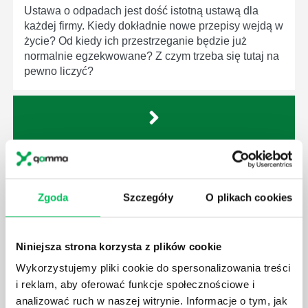
Ustawa o odpadach jest dość istotną ustawą dla
każdej firmy. Kiedy dokładnie nowe przepisy wejdą w
życie? Od kiedy ich przestrzeganie będzie już
normalnie egzekwowane? Z czym trzeba się tutaj na
pewno liczyć?
WYCINKA DRZEW A USTAWA O OCHRONIE
ŚRODOWISKA - CO WARTO WIEDZIEĆ?
Zgoda
Szczegóły
O plikach cookies
Ustawa o ochronie środowiska obowiązuje każdego
z nas – bez wyjątku. Warto podkreślić, że określona
jest w niej także dokładnie kwestia wycinki drzew.
Czy taka wycinka drzew musi być gdziekolwiek
Niniejsza strona korzysta z plików cookie
zgłaszana? Jak to w zasadzie dokładniej wygląda?
Wykorzystujemy pliki cookie do spersonalizowania treści
Czy z prywatnej posesji można wyciąć cokolwiek?
i reklam, aby oferować funkcje społecznościowe i
analizować ruch w naszej witrynie. Informacje o tym, jak