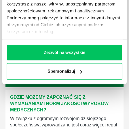
korzystasz z naszej witryny, udostępniamy partnerom
społecznościowym, reklamowym i analitycznym.
Partnerzy mogą połączyć te informacje z innymi danymi
otrzymanymi od Ciebie lub uzyskanymi podczas
KTO EGZEKWUJE PRAWO WODNE?
korzystania z ich usług.
Prawo wodne to dość skomplikowane prawo w
ustawodawstwie polskim. Na czym dokładniej ono
polega? Kogo w zasadzie obowiązuje? Jak wygląda
Zezwól na wszystkie
egzekwowanie prawa wodnego? Na te pytania
odpowiemy pokrótce poniżej.
Spersonalizuj
GDZIE MOŻEMY ZAPOZNAĆ SIĘ Z
WYMAGANIAMI NORM JAKOŚCI WYROBÓW
MEDYCZNYCH?
W związku z ogromnym rozwojem dzisiejszego
społeczeństwa wprowadzane jest coraz więcej reguł,