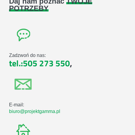
Daj nam poznać
TWOJE
POTRZEBY
Zadzwoń do nas:
tel.:505 273 550
,
E-mail:
biuro@projektgamma.pl