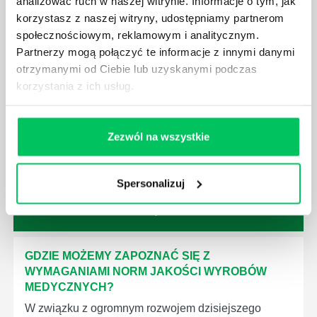
analizować ruch w naszej witrynie. Informacje o tym, jak
korzystasz z naszej witryny, udostępniamy partnerom
społecznościowym, reklamowym i analitycznym.
Partnerzy mogą połączyć te informacje z innymi danymi
otrzymanymi od Ciebie lub uzyskanymi podczas
KTO EGZEKWUJE PRAWO WODNE?
korzystania z ich usług.
Prawo wodne to dość skomplikowane prawo w
ustawodawstwie polskim. Na czym dokładniej ono
polega? Kogo w zasadzie obowiązuje? Jak wygląda
Zezwól na wszystkie
egzekwowanie prawa wodnego? Na te pytania
odpowiemy pokrótce poniżej.
Spersonalizuj
GDZIE MOŻEMY ZAPOZNAĆ SIĘ Z
WYMAGANIAMI NORM JAKOŚCI WYROBÓW
MEDYCZNYCH?
W związku z ogromnym rozwojem dzisiejszego