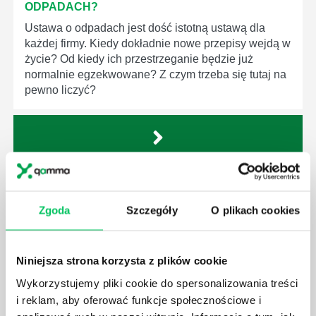
ODPADACH?
Ustawa o odpadach jest dość istotną ustawą dla
każdej firmy. Kiedy dokładnie nowe przepisy wejdą w
życie? Od kiedy ich przestrzeganie będzie już
normalnie egzekwowane? Z czym trzeba się tutaj na
pewno liczyć?
WYCINKA DRZEW A USTAWA O OCHRONIE
ŚRODOWISKA - CO WARTO WIEDZIEĆ?
Zgoda
Szczegóły
O plikach cookies
Ustawa o ochronie środowiska obowiązuje każdego
z nas – bez wyjątku. Warto podkreślić, że określona
jest w niej także dokładnie kwestia wycinki drzew.
Niniejsza strona korzysta z plików cookie
Czy taka wycinka drzew musi być gdziekolwiek
Wykorzystujemy pliki cookie do spersonalizowania treści
zgłaszana? Jak to w zasadzie dokładniej wygląda?
Czy z prywatnej posesji można wyciąć cokolwiek?
i reklam, aby oferować funkcje społecznościowe i