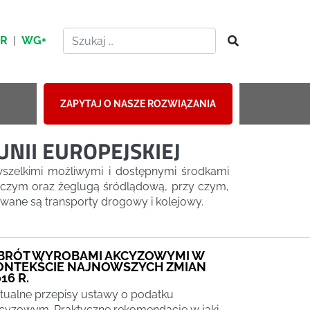
HR
|
WG+
ZAPYTAJ O NASZE ROZWIĄZANIA
II EUROPEJSKIEJ
wszelkimi możliwymi i dostępnymi środkami
niczym oraz żeglugą śródlądową, przy czym,
wane są transporty drogowy i kolejowy.
BRÓT WYROBAMI AKCYZOWYMI W
ONTEKŚCIE NAJNOWSZYCH ZMIAN
16 R.
tualne przepisy ustawy o podatku
cyzowym. Praktyczne rekomendacje w jaki