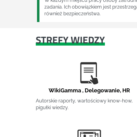
W każdym miejscu pracy osoby zatrudni
zadania. Ich obowiązkiem jest przestrze
również bezpieczeństwa.
STREFY WIEDZY
WikiGamma
,
Delegowanie
,
HR
Autorskie raporty, wartościowy know-how,
pigułki wiedzy.