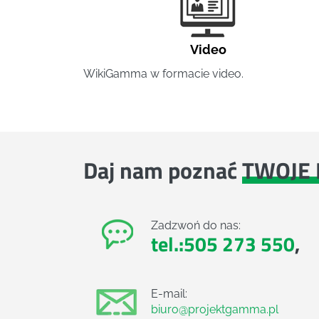
Video
WikiGamma w formacie video.
Daj nam poznać
TWOJE 
Zadzwoń do nas:
tel.:505 273 550
,
E-mail:
biuro@projektgamma.pl