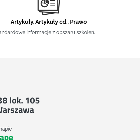
Artykuły
,
Artykuły cd.
,
Prawo
andardowe informacje z obszaru szkoleń.
 38 lok. 105
Warszawa
mapie
apę