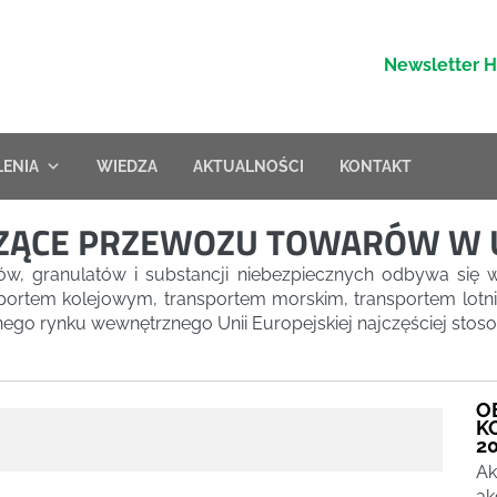
Newsletter 
LENIA
WIEDZA
AKTUALNOŚCI
KONTAKT
ĄCE PRZEWOZU TOWARÓW W UN
ów, granulatów i substancji niebezpiecznych odbywa się 
sportem kolejowym, transportem morskim, transportem lot
ego rynku wewnętrznego Unii Europejskiej najczęściej stoso
O
K
20
Ak
ak