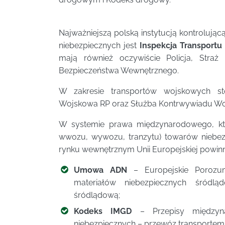
Najważniejszą polską instytucją kontrolują
niebezpiecznych jest
Inspekcja Transport
mają również oczywiście Policja, Straż
Bezpieczeństwa Wewnętrznego.
W zakresie transportów wojskowych s
Wojskowa RP oraz Służba Kontrwywiadu W
W systemie prawa międzynarodowego, któ
wwozu, wywozu, tranzytu) towarów niebe
rynku wewnętrznym Unii Europejskiej powinn
Umowa ADN
– Europejskie Porozu
materiałów niebezpiecznych śród
śródlądową;
Kodeks IMGD
– Przepisy międzyna
niebezpiecznych – przewóz transportem