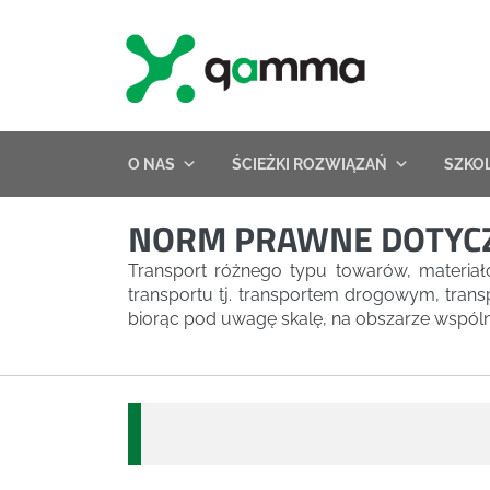
Skip
to
content
O NAS
ŚCIEŻKI ROZWIĄZAŃ
SZKO
NORM PRAWNE DOTYCZ
Transport różnego typu towarów, materiał
transportu tj. transportem drogowym, tran
biorąc pod uwagę skalę, na obszarze wspóln