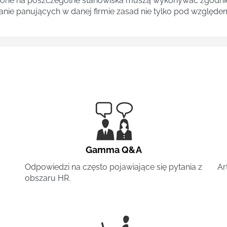
one na poszczególne stanowiska muszą wykonywać zgodnie 
ganie panujących w danej firmie zasad nie tylko pod względe
Gamma Q&A
Odpowiedzi na często pojawiające się pytania z
Ar
obszaru HR.