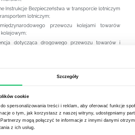
e Instrukcje Bezpieczeństwa w transporcie lotniczym
ransportem lotniczym;
iędzynarodowego przewozu kolejami towarów
 kolejowym;
ncja dotycząca drogowego przewozu towarów i
ransportem drogowym.
Szczegóły
YKUŁY
 plików cookie
do spersonalizowania treści i reklam, aby oferować funkcje sp
DPADACH?
ormacje o tym, jak korzystasz z naszej witryny, udostępniamy p
awą dla każdej firmy. Kiedy dokładnie nowe przepisy wejdą w
Partnerzy mogą połączyć te informacje z innymi danymi otrzym
ekwowane? Z czym trzeba się tutaj na pewno liczyć?
nia z ich usług.