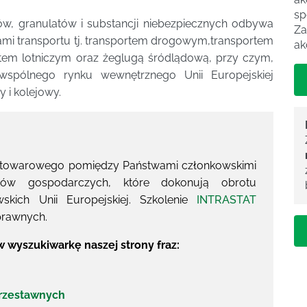
sp
w, granulatów i substancji niebezpiecznych odbywa
Za
ami transportu tj. transportem drogowym,transportem
ak
tem lotniczym oraz żeglugą śródlądową, przy czym,
spólnego rynku wewnętrznego Unii Europejskiej
 i kolejowy.
tu towarowego pomiędzy Państwami członkowskimi
otów gospodarczych, które dokonują obrotu
kich Unii Europejskiej. Szkolenie
INTRASTAT
prawnych.
 wyszukiwarkę naszej strony fraz:
przestawnych