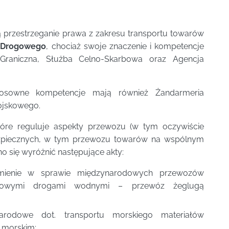
cą przestrzeganie prawa z zakresu transportu towarów
u Drogowego
, chociaż swoje znaczenie i kompetencje
 Graniczna, Służba Celno-Skarbowa oraz Agencja
tosowne kompetencje mają również Żandarmeria
ojskowego.
re reguluje aspekty przewozu (w tym oczywiście
zpiecznych, w tym przewozu towarów na wspólnym
o się wyróżnić następujące akty:
mienie w sprawie międzynarodowych przewozów
lądowymi drogami wodnymi – przewóz żeglugą
rodowe dot. transportu morskiego materiałów
 morskim;