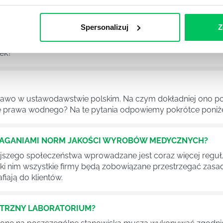
NIE ŚRODOWISKA - CO WARTO WIEDZIEĆ?
Spersonalizuj
Z
 każdego z nas – bez wyjątku. Warto podkreślić, że określon
 drzew musi być gdziekolwiek zgłaszana? Jak to w zasadzie 
iek?
awo w ustawodawstwie polskim. Na czym dokładniej ono po
 prawa wodnego? Na te pytania odpowiemy pokrótce poniże
MAGANIAMI NORM JAKOŚCI WYROBÓW MEDYCZNYCH?
szego społeczeństwa wprowadzane jest coraz więcej reguł,
ęki nim wszystkie firmy będą zobowiązane przestrzegać zas
fiają do klientów.
ĘTRZNY LABORATORIUM?