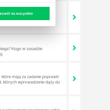
ezwól na wszystkie
a jest w niej także dokładnie
dokładniej wygląda? Czy z
lega? Kogo w zasadzie
j.
 które mają za zadanie poprawić
ad, których wprowadzenie dąży do