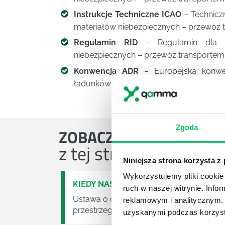
Instrukcje Techniczne ICAO
– Techniczn
materiałów niebezpiecznych – przewóz t
Regulamin RID
– Regulamin dla m
niebezpiecznych – przewóz transportem
Konwencja ADR
– Europejska konwe
ładunków niebezpiecznych – przewóz t
Zgoda
ZOBACZ
OSTATNIE ART
z tej strefy wiedzy
Niniejsza strona korzysta z
Wykorzystujemy pliki cookie 
KIEDY NASTĄPI ZMIANA USTAWY O O
ruch w naszej witrynie. Inf
Ustawa o odpadach jest dość istotną ust
reklamowym i analitycznym. 
przestrzeganie będzie już normalnie egz
uzyskanymi podczas korzysta