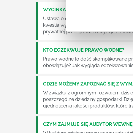
WYCINKA DRZEW A USTAWA O OCHRO
Ustawa o ochronie środowiska obowiązuje
kwestia wycinki drzew. Czy taka wycinka
prywatnej posesji można wyciąć cokolw
KTO EGZEKWUJE PRAWO WODNE?
Prawo wodne to dość skomplikowane pr
obowiązuje? Jak wygląda egzekwowanie
GDZIE MOŻEMY ZAPOZNAĆ SIĘ Z WY
W związku z ogromnym rozwojem dzisiej
poszczególne dziedziny gospodarki. Dzi
ujednolicenia jakości produktów, które tra
CZYM ZAJMUJE SIĘ AUDYTOR WEWN