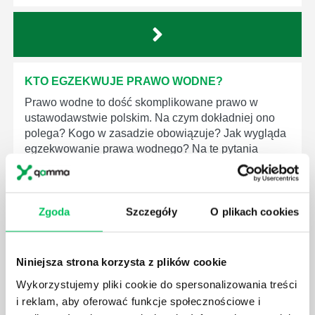
KTO EGZEKWUJE PRAWO WODNE?
Prawo wodne to dość skomplikowane prawo w
ustawodawstwie polskim. Na czym dokładniej ono
polega? Kogo w zasadzie obowiązuje? Jak wygląda
egzekwowanie prawa wodnego? Na te pytania
odpowiemy pokrótce poniżej.
Zgoda
Szczegóły
O plikach cookies
GDZIE MOŻEMY ZAPOZNAĆ SIĘ Z
Niniejsza strona korzysta z plików cookie
WYMAGANIAMI NORM JAKOŚCI WYROBÓW
Wykorzystujemy pliki cookie do spersonalizowania treści
MEDYCZNYCH?
i reklam, aby oferować funkcje społecznościowe i
W związku z ogromnym rozwojem dzisiejszego