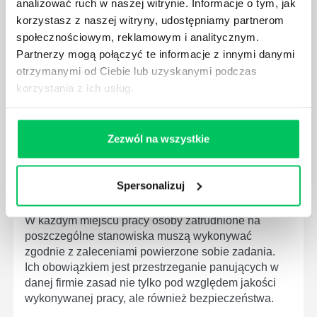
analizować ruch w naszej witrynie. Informacje o tym, jak
społeczeństwa wprowadzane jest coraz więcej reguł,
korzystasz z naszej witryny, udostępniamy partnerom
które mają za zadanie poprawić poszczególne
społecznościowym, reklamowym i analitycznym.
dziedziny gospodarki. Dzięki nim wszystkie firmy
Partnerzy mogą połączyć te informacje z innymi danymi
będą zobowiązane przestrzegać zasad, których
otrzymanymi od Ciebie lub uzyskanymi podczas
wprowadzenie dąży do ujednolicenia jakości
korzystania z ich usług.
produktów, które trafiają do klientów.
Zezwól na wszystkie
CZYM ZAJMUJE SIĘ AUDYTOR WEWNĘTRZNY
Spersonalizuj
LABORATORIUM?
W każdym miejscu pracy osoby zatrudnione na
poszczególne stanowiska muszą wykonywać
zgodnie z zaleceniami powierzone sobie zadania.
Ich obowiązkiem jest przestrzeganie panujących w
danej firmie zasad nie tylko pod względem jakości
wykonywanej pracy, ale również bezpieczeństwa.