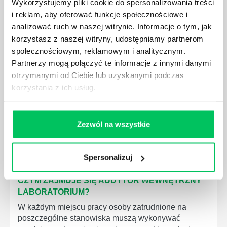
Wykorzystujemy pliki cookie do spersonalizowania treści
GDZIE MOŻEMY ZAPOZNAĆ SIĘ Z
i reklam, aby oferować funkcje społecznościowe i
WYMAGANIAMI NORM JAKOŚCI WYROBÓW
analizować ruch w naszej witrynie. Informacje o tym, jak
MEDYCZNYCH?
korzystasz z naszej witryny, udostępniamy partnerom
W związku z ogromnym rozwojem dzisiejszego
społecznościowym, reklamowym i analitycznym.
społeczeństwa wprowadzane jest coraz więcej reguł,
Partnerzy mogą połączyć te informacje z innymi danymi
które mają za zadanie poprawić poszczególne
otrzymanymi od Ciebie lub uzyskanymi podczas
dziedziny gospodarki. Dzięki nim wszystkie firmy
korzystania z ich usług.
będą zobowiązane przestrzegać zasad, których
wprowadzenie dąży do ujednolicenia jakości
produktów, które trafiają do klientów.
Zezwól na wszystkie
Spersonalizuj
CZYM ZAJMUJE SIĘ AUDYTOR WEWNĘTRZNY
LABORATORIUM?
W każdym miejscu pracy osoby zatrudnione na
poszczególne stanowiska muszą wykonywać