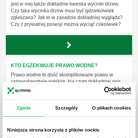
jest w niej także dokładnie kwestia wycinki drzew.
Czy taka wycinka drzew musi być gdziekolwiek
zgłaszana? Jak to w zasadzie dokładniej wygląda?
Czy z prywatnej posesji można wyciąć cokolwiek?
KTO EGZEKWUJE PRAWO WODNE?
Prawo wodne to dość skomplikowane prawo w
ustawodawstwie polskim. Na czym dokładniej ono
polega? Kogo w zasadzie obowiązuje? Jak wygląda
egzekwowanie prawa wodnego? Na te pytania
odpowiemy pokrótce poniżej.
Zgoda
Szczegóły
O plikach cookies
Niniejsza strona korzysta z plików cookie