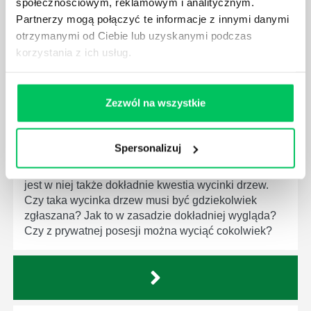
społecznościowym, reklamowym i analitycznym.
normalnie egzekwowane? Z czym trzeba się tutaj na
Partnerzy mogą połączyć te informacje z innymi danymi
pewno liczyć?
otrzymanymi od Ciebie lub uzyskanymi podczas
korzystania z ich usług.
Zezwól na wszystkie
WYCINKA DRZEW A USTAWA O OCHRONIE
ŚRODOWISKA - CO WARTO WIEDZIEĆ?
Spersonalizuj
Ustawa o ochronie środowiska obowiązuje każdego
z nas – bez wyjątku. Warto podkreślić, że określona
jest w niej także dokładnie kwestia wycinki drzew.
Czy taka wycinka drzew musi być gdziekolwiek
zgłaszana? Jak to w zasadzie dokładniej wygląda?
Czy z prywatnej posesji można wyciąć cokolwiek?