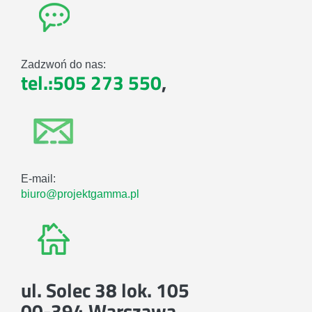
Zadzwoń do nas:
tel.:505 273 550
,
E-mail:
biuro@projektgamma.pl
ul. Solec 38 lok. 105
00-394 Warszawa