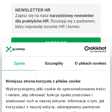
NEWSLETTER HR
Zapisz się na nasz
narzędziowy newsletter
dla praktyków HR
. Rozwijaj się z partnerem,
który naprawdę rozumie HR i biznes
ZAPISZ SIĘ
Zgoda
Szczegóły
O plikach cookies
ZOBACZ
OSTATNIE ARTYKUŁY
z tej strefy wiedzy
Niniejsza strona korzysta z plików cookie
KIEDY NASTĄPI ZMIANA USTAWY O
Wykorzystujemy pliki cookie do spersonalizowania treści
ODPADACH?
i reklam, aby oferować funkcje społecznościowe i
Ustawa o odpadach jest dość istotną ustawą dla
analizować ruch w naszej witrynie. Informacje o tym, jak
każdej firmy. Kiedy dokładnie nowe przepisy wejdą w
korzystasz z naszej witryny, udostępniamy partnerom
życie? Od kiedy ich przestrzeganie będzie już